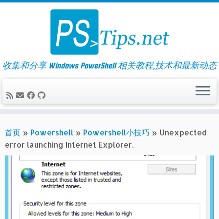
Skip
to
content
收集和分享 Windows PowerShell 相关教程,技术和最新动态
首页
»
Powershell
»
Powershell小技巧
»
Unexpected
error launching Internet Explorer.