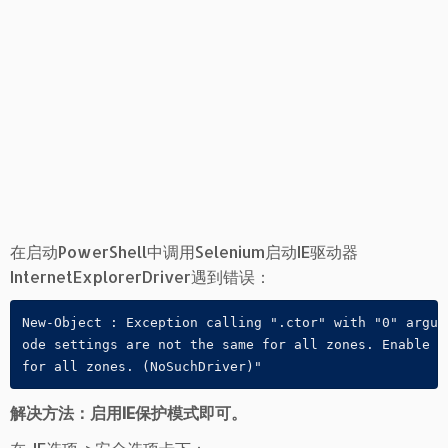
在启动PowerShell中调用Selenium启动IE驱动器
InternetExplorerDriver遇到错误：
New-Object : Exception calling ".ctor" with "0" argum
ode settings are not the same for all zones. Enable P
for all zones. (NoSuchDriver)"
解决方法：启用IE保护模式即可。