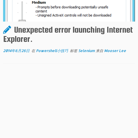
Unexpected error launching Internet
Explorer.
2014年6月26日
在
Powershell小技巧
标签
Selenium
来自
Mooser Lee