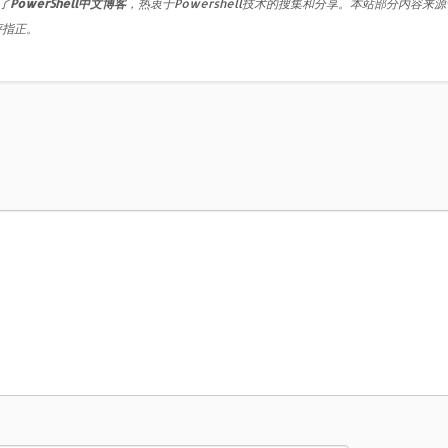
了
PowerShell中文博客
，热衷于Powershell技术的搜集和分享。本站部分内容来
评指正。