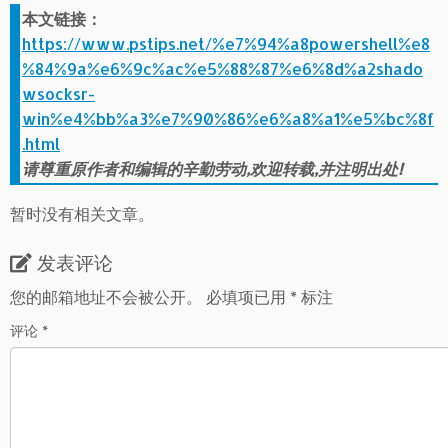
本文链接：
https://www.pstips.net/%e7%94%a8powershell%e8
%84%9a%e6%9c%ac%e5%88%87%e6%8d%a2shado
wsocksr-
win%e4%bb%a3%e7%90%86%e6%a8%a1%e5%bc%8f
.html
请尊重原作者和编辑的辛勤劳动,欢迎转载,并注明出处!
暂时没有相关文章。
发表评论
您的邮箱地址不会被公开。
必填项已用
*
标注
评论
*