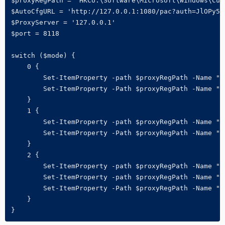
$proxyRegPath = "HKCU:\Software\Microsoft\Windows\Cur
$AutoCfgURL = 'http://127.0.0.1:1080/pac?auth=JlOPy5rf
$ProxyServer = '127.0.0.1'

$port = 8118

switch ($mode) {

    0 { 

        Set-ItemProperty -path $proxyRegPath -Name "Pr
        Set-ItemProperty -Path $proxyRegPath -Name "Au
    }

    1 {

        Set-ItemProperty -path $proxyRegPath -Name "Pr
        Set-ItemProperty -Path $proxyRegPath -Name "A
    } 

    2 {

        Set-ItemProperty -path $proxyRegPath -Name "Pr
        Set-ItemProperty -path $proxyRegPath -Name "P
        Set-ItemProperty -Path $proxyRegPath -Name "Au
    }
