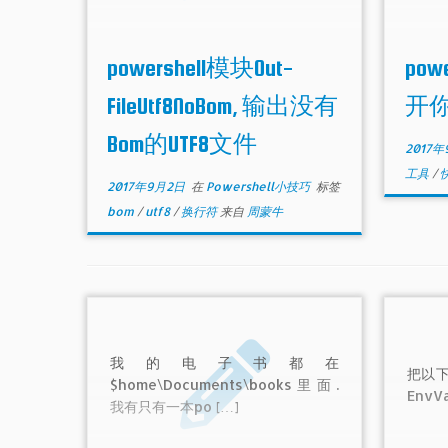
powershell模块Out-
po
FileUtf8NoBom, 输出没有
开
Bom的UTF8文件
2017年
工具
/
2017年9月2日
在
Powershell小技巧
标签
bom
/
utf8
/
换行符
来自
周蒙牛
我的电子书都在
把以下内
$home\Documents\books里面.
EnvVa
我有只有一本po […]