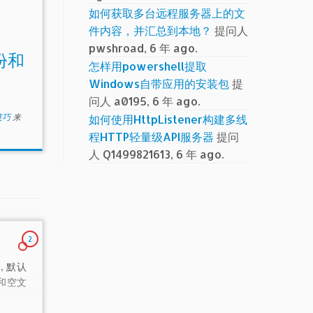
如何获取多台远程服务器上的文
件内容，并汇总到本地？
提问人
pwshroad, 6 年 ago.
备份和
怎样用powershell提取
Windows自带应用的安装包
提
问人 a0195, 6 年 ago.
小技巧
来
如何使用HttpListener构建多线
程HTTP轻量级API服务器
提问
人 Q1499821613, 6 年 ago.
2
 默认
和空文