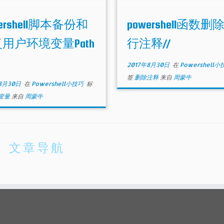
wershell脚本备份和
powershell函数删
用户环境变量Path
行注释//
2017年8月30日
在
Powershell
签
删除注释
来自
周蒙牛
8月30日
在
Powershell小技巧
标
变量
来自
周蒙牛
文章导航