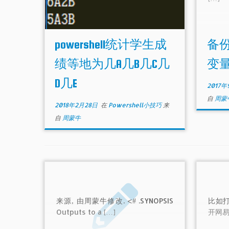
powershell统计学生成
备
绩等地为几A几B几C几
变
D几E
2017年
自
周蒙
2018年2月28日
在
Powershell小技巧
来
自
周蒙牛
来源, 由周蒙牛修改. <# .SYNOPSIS
比如打
Outputs to a […]
开网易有