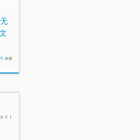
除无
文
技巧
标签
 () {