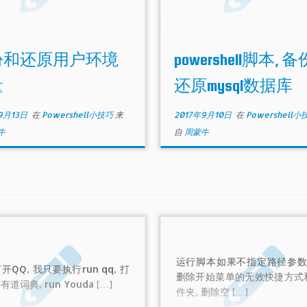
份和还原用户环境
powershell脚本, 
量
还原mysql数据库
9月13日
在
Powershell小技巧
来
2017年9月10日
在
Powershell
牛
自
周蒙牛
运行脚本如果不指定路径参数,
开QQ, 我只要执行run qq, 打
删除开始菜单的无效快捷方式
道词典, run Youda […]
件夹, 删除空 […]