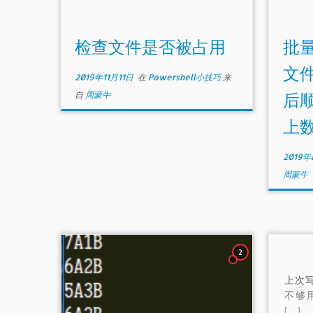
检查文件是否被占用
批量
文
2019年11月11日
在
Powershell小技巧
来
自
周蒙牛
后
上
2019年
周蒙牛
2
上次写
不够用
[…]