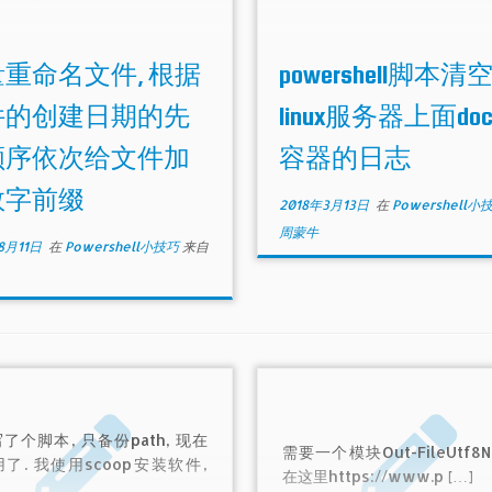
重命名文件, 根据
powershell脚本清
件的创建日期的先
linux服务器上面doc
顺序依次给文件加
容器的日志
数字前缀
2018年3月13日
在
Powershell小
周蒙牛
8月11日
在
Powershell小技巧
来自
了个脚本, 只备份path, 现在
需要一个模块Out-FileUtf8N
了. 我使用scoop安装软件,
在这里https://www.p […]