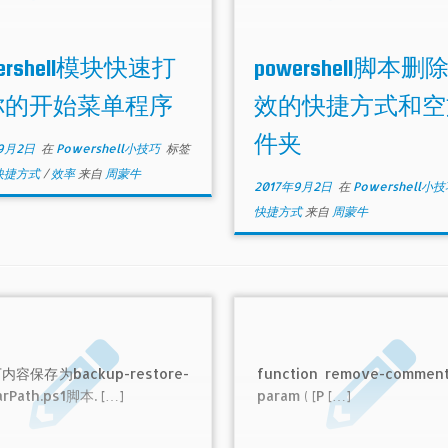
wershell模块快速打
powershell脚本删
你的开始菜单程序
效的快捷方式和空
件夹
9月2日
在
Powershell小技巧
标签
快捷方式
/
效率
来自
周蒙牛
2017年9月2日
在
Powershell小
快捷方式
来自
周蒙牛
容保存为backup-restore-
function remove-comments
rPath.ps1脚本. […]
param ( [P […]