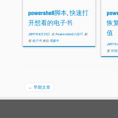
powershell脚本, 快速打
po
开想看的电子书
恢复
值
2017年8月31日
在
Powershell小技巧
标
签
电子书
来自
周蒙牛
2017年
签
环境
←
早期文章