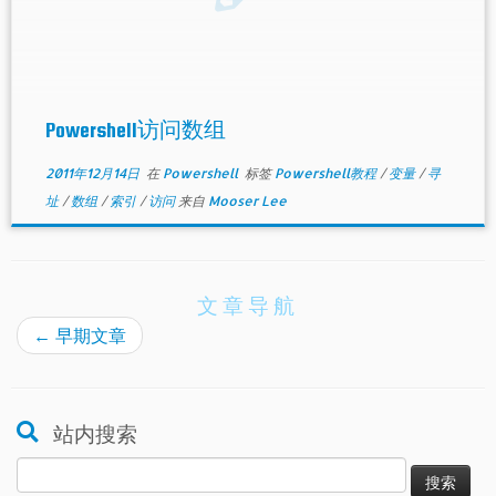
Powershell访问数组
2011年12月14日
在
Powershell
标签
Powershell教程
/
变量
/
寻
址
/
数组
/
索引
/
访问
来自
Mooser Lee
文章导航
←
早期文章
站内搜索
搜
索：