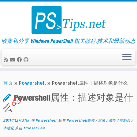
Skip
to
content
收集和分享 Windows PowerShell 相关教程,技术和最新动态
首页
»
Powershell
»
Powershell属性：描述对象是什么
Powershell属性：描述对象是什
1
么
2011年12月31日
在
Powershell
标签
Powershell教程
/
对象
/
属性
/
控制台
/
本地化
来自
Mooser Lee