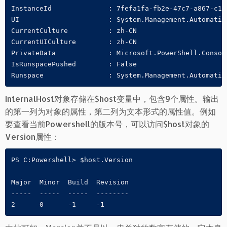
InstanceId   	        : 7fefa1fa-fb2e-47c7-a867-c13b123da5c2

UI               	: System.Management.Automation.Internal.Host.InternalHostUserInterface

CurrentCulture   	: zh-CN

CurrentUICulture 	: zh-CN

PrivateData      	: Microsoft.PowerShell.ConsoleHost+ConsoleColorProxy

IsRunspacePushed 	: False

Runspace         	: System.Management.A
InternalHost对象存储在$host变量中，包含9个属性。输出
的第一列为对象的属性，第二列为文本形式的属性值。例如
要查看当前Powershell的版本号，可以访问$host对象的
Version属性：
PS C:Powershell> $host.Version

Major  Minor  Build  Revision

-----  -----  -----  --------

2      0      -1     -1