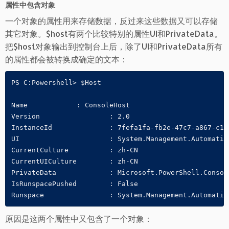
属性中包含对象
一个对象的属性用来存储数据，反过来这些数据又可以存储
其它对象。$host有两个比较特别的属性UI和PrivateData。
把$host对象输出到控制台上后，除了UI和PrivateData所有
的属性都会被转换成确定的文本：
PS C:Powershell> $Host

Name		: ConsoleHost

Version         	: 2.0

InstanceId       	: 7fefa1fa-fb2e-47c7-a867-c13b123da5c2

UI               	: System.Management.Automation.Internal.Host.InternalHostUserInterface

CurrentCulture   	: zh-CN

CurrentUICulture 	: zh-CN

PrivateData      	: Microsoft.PowerShell.ConsoleHost+ConsoleColorProxy

IsRunspacePushed 	: False

Runspace         	: System.Management.A
原因是这两个属性中又包含了一个对象：