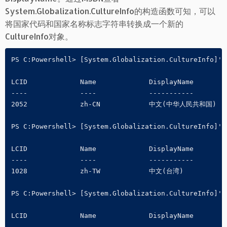
System.Globalization.CultureInfo的构造函数可知，可以
将国家代码和国家名称标志字符串转换成一个新的
CultureInfo对象。
PS C:Powershell> [System.Globalization.CultureInfo]'zh
LCID             Name             DisplayName

----             ----             -----------

2052             zh-CN            中文(中华人民共和国)

PS C:Powershell> [System.Globalization.CultureInfo]'zh
LCID             Name             DisplayName

----             ----             -----------

1028             zh-TW            中文(台湾)

PS C:Powershell> [System.Globalization.CultureInfo]'en
LCID             Name             DisplayName

----             ----             -----------
