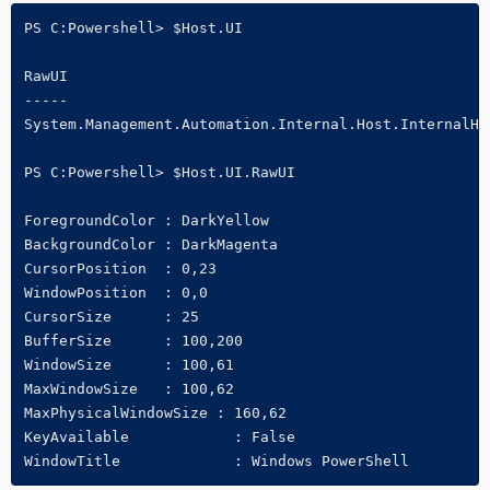
PS C:Powershell> $Host.UI

RawUI

-----

System.Management.Automation.Internal.Host.InternalHos
PS C:Powershell> $Host.UI.RawUI

ForegroundColor	: DarkYellow

BackgroundColor	: DarkMagenta

CursorPosition	: 0,23

WindowPosition	: 0,0

CursorSize	: 25

BufferSize 	: 100,200

WindowSize 	: 100,61

MaxWindowSize  	: 100,62

MaxPhysicalWindowSize : 160,62

KeyAvailable      	: False

WindowTitle      	: Windows PowerShell