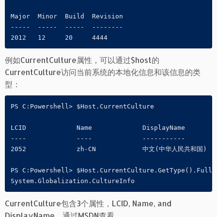
Major  Minor  Build  Revision

-----  -----  -----  --------

2012   12     20     4444
例如CurrentCulture属性，可以通过$host的
CurrentCulture访问当前系统的本地化信息和该信息的类
型：
PS C:Powershell> $Host.CurrentCulture

LCID             Name             DisplayName

----             ----             -----------

2052             zh-CN            中文(中华人民共和国)

PS C:Powershell> $Host.CurrentCulture.GetType().FullNa
System.Globalization.CultureInfo
CurrentCulture包含3个属性，LCID, Name, and
DisplayName。通过MSDN查看