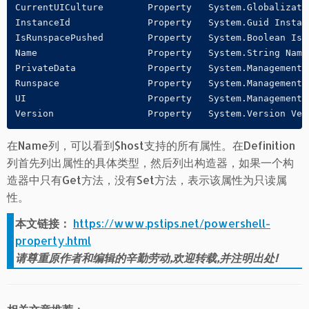
CurrentUICulture 	Property   System.Globalization.CultureInfo CurrentUICulture {get;}

InstanceId       	Property   System.Guid InstanceId {get;}

IsRunspacePushed 	Property   System.Boolean IsRunspacePushed {get;}

Name             	Property   System.String Name {get;}

PrivateData      	Property   System.Management.Automation.PSObject PrivateData {get;}

Runspace         	Property   System.Management.Automation.Runspaces.Runspace Runspace {get;}

UI               	Property   System.Management.Automation.Host.PSHostUserInterface UI {get;}

Version          	Property   System.Versio
在Name列，可以看到$host支持的所有属性。在Definition
列首先列出属性的具体类型，然后列出构造器，如果一个构
造器中只有Get方法，没有Set方法，表示该属性为只读属
性。
本文链接：
https://www.pstips.net/powershell-
property.html
请尊重原作者和编辑的辛勤劳动,欢迎转载,并注明出处!