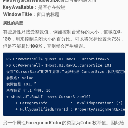
KeyAvailable：
是否存在按键
WindowTitle
：窗口的标题
属性的类型
有些属性只接受整数值，例如控制台光标的大小，值域在0-
100，用来控制关闭大小的百分比。可以将光标设置为75%，
但是不能超过100%，否则就会产生错误。
PS C:Powershell> $Host.UI.RawUI.CursorSize=75

PS C:Powershell> $Host.UI.RawUI.CursorSize=101

设置“CursorSize”时发生异常:“无法处理 CursorSize，因为指定
参数名: value

实际值是 101。”

所在位置 行:1 字符: 16

+ $Host.UI.RawUI. <<<< CursorSize=101

    + CategoryInfo          : InvalidOperation: (:) []
    + FullyQualifiedErrorId : PropertyAssignmentExcep
另一个属性ForegoundColor的类型为Color枚举值。因此给