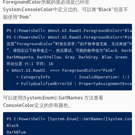
ForegoundColor所赋的值必须是已经在
System.ConsoleColor中定义过的。可以将“Black”但是不
能使用“Pink”
PS C:Powershell> $Host.UI.RawUI.ForegroundColor="Black
PS C:Powershell> $Host.UI.RawUI.ForegroundColor="Pink"
设置“ForegroundColor”时发生异常:“由于枚举值无效，无法将值“Pink”
”。请指定以下枚举值之一，然后重试。可能的枚举值为“Black、DarkBlue、D
DarkMagenta、DarkYellow、Gray、DarkGray、Blue、Green、C
所在位置 行:1 字符: 16

+ $Host.UI.RawUI. <<<< ForegroundColor="Pink"

    + CategoryInfo          : InvalidOperation: (:) []
    + FullyQualifiedErrorId : PropertyAssignmentExcep
可以使用[System.Enum]::GetNames 方法查看
ConsoleColor定义的所有颜色。
PS C:Powershell> [System.Enum]::GetNames([System.Conso
Black

DarkBlue
