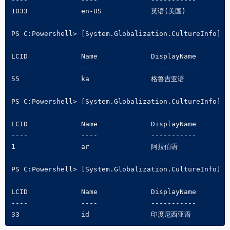
1033             en-US            英语(美国)

PS C:Powershell> [System.Globalization.CultureInfo] 55
LCID             Name             DisplayName

----             ----             -----------

55               ka               格鲁吉亚语

PS C:Powershell> [System.Globalization.CultureInfo] 1

LCID             Name             DisplayName

----             ----             -----------

1                ar               阿拉伯语

PS C:Powershell> [System.Globalization.CultureInfo] 33
LCID             Name             DisplayName

----             ----             -----------

33               id               印度尼西亚语