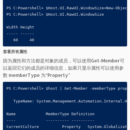
PS C:Powershell> $Host.UI.RawUI.WindowSize=New-Object
PS C:Powershell> $Host.UI.RawUI.WindowSize

Width Height

----- ------

   60     40
查看所有属性
因为属性和方法都是对象的成员，可以使用Get-Member可
以返回它们的成员的详细信息，如果只显示属性可以使用参
数 memberType 为“Property”
PS C:Powershell> $host | Get-Member -memberType proper
   TypeName: System.Management.Automation.Internal.Hos
Name             MemberType Definition

----             ---------- ----------

CurrentCulture   	Property   System.Globalization.CultureInfo CurrentCulture {get;}
