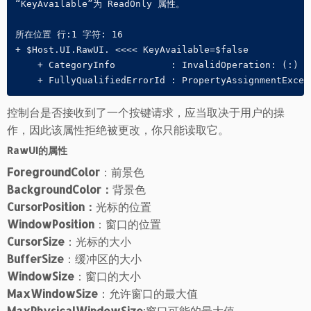
“KeyAvailable”为 ReadOnly 属性。

所在位置 行:1 字符: 16

+ $Host.UI.RawUI. <<<< KeyAvailable=$false

    + CategoryInfo          : InvalidOperation: (:) []
    + FullyQualifiedErrorId : PropertyAssignmentExcep
控制台是否接收到了一个按键请求，应当取决于用户的操
作，因此该属性拒绝被更改，你只能读取它。
RawUI的属性
ForegroundColor
：前景色
BackgroundColor：
背景色
CursorPosition：
光标的位置
WindowPosition
：窗口的位置
CursorSize
：光标的大小
BufferSize
：缓冲区的大小
WindowSize
：窗口的大小
MaxWindowSize
：允许窗口的最大值
MaxPhysicalWindowSize
:窗口可能的最大值