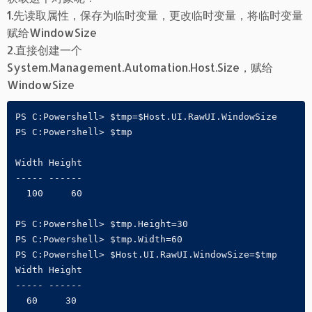
1.先读取属性，保存为临时变量，更改临时变量，将临时变量
赋给WindowSize
2.直接创建一个
System.Management.Automation.Host.Size，赋给
WindowSize
PS C:Powershell> $tmp=$Host.UI.RawUI.WindowSize

PS C:Powershell> $tmp

Width Height

----- ------

  100     60

PS C:Powershell> $tmp.Height=30

PS C:Powershell> $tmp.Width=60

PS C:Powershell> $Host.UI.RawUI.WindowSize=$tmp

Width Height

----- ------

  60     30
