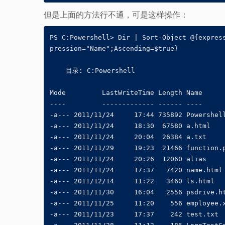
但是上面的方法行不通，可是这样操作：
PS C:Powershell> Dir | Sort-Object @{express
pression="Name";Ascending=$true}

    目录: C:Powershell

Mode         LastWriteTime Length Name

----         ------------- ------ ----

-a--- 2011/11/24     17:44 735892 Powershell
-a--- 2011/11/24     18:30  67580 a.html

-a--- 2011/11/24     20:04  26384 a.txt

-a--- 2011/11/29     19:23  21466 function.p
-a--- 2011/11/24     20:26  12060 alias

-a--- 2011/11/24     17:37   7420 name.html

-a--- 2011/12/14     11:22   3460 ls.html

-a--- 2011/11/30     16:04   2556 psdrive.ht
-a--- 2011/11/25     11:20    556 employee.x
-a--- 2011/11/23     17:37    242 test.txt
