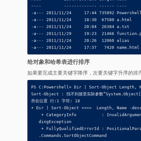
----         ------------- ------ ----

-a--- 2011/11/24     17:44 735892 Powershell
-a--- 2011/11/24     18:30  67580 a.html

-a--- 2011/11/24     20:04  26384 a.txt

-a--- 2011/11/29     19:23  21466 function.p
-a--- 2011/11/24     20:26  12060 alias

-a--- 2011/11/24     17:37   7420 name.html
给对象和哈希表进行排序
如果要完成主要关键字降序，次要关键字升序的排
PS C:Powershell> Dir | Sort-Object Length, N
Sort-Object : 找不到接受实际参数“System.Objec
所在位置 行:1 字符: 18

+ Dir | Sort-Object <<<<  Length, Name -desc
    + CategoryInfo          : InvalidArgumen
   dingException

    + FullyQualifiedErrorId : PositionalPara
   .Commands.SortObjectCommand