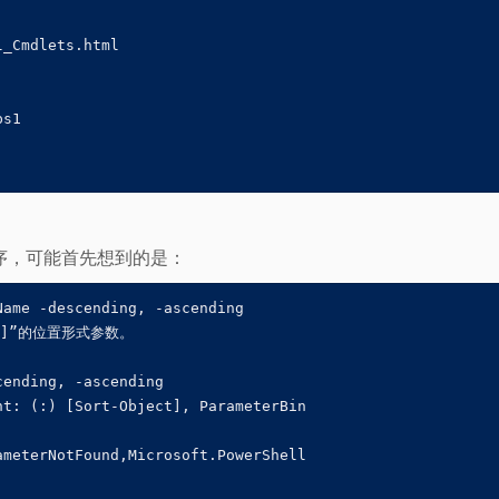
_Cmdlets.html

s1

序，可能首先想到的是：
ame -descending, -ascending

t[]”的位置形式参数。

ending, -ascending

t: (:) [Sort-Object], ParameterBin

meterNotFound,Microsoft.PowerShell
