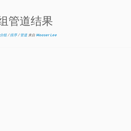
和分组管道结果
分组
/
排序
/
管道
来自
Mooser Lee