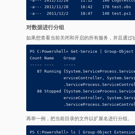
-a--- 2011/11/28     11:12    186 LogoTestCo
-a--- 2011/11/28     16:42    170 test.vbs

-a---  2011/12/2     18:47    140 test.ps1
对数据进行分组
如果想查看当前关闭和开启的所有服务，并且通过
PS C:Powershell> Get-Service | Group-Object 
Count Name    Group

----- ----    -----

   87 Running {System.ServiceProcess.Service
              erviceController, System.Servi
              .ServiceProcess.ServiceControl
   88 Stopped {System.ServiceProcess.Service
              erviceController, System.Servi
              .ServiceProcess.ServiceContro
再举一例，把当前目录的文件以扩展名进行分组。
PS C:Powershell> ls | Group-Object Extension