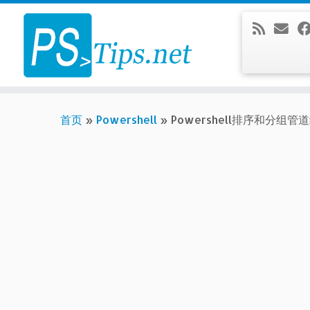
Skip
to
content
首页
»
Powershell
»
Powershell排序和分组管