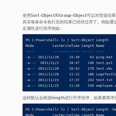
使用Sort-Object和Group-Object可以对管道
其实每条命令执行后的结果已经排过序了。例如通过
定属性进行排序例如：
PS C:Powershell> ls | Sort-Object Length

Mode         LastWriteTime Length Name

----         ------------- ------ ----

-a--- 2011/11/28     15:30     63 ping.bat

-a---  2011/12/2     18:47    140 test.ps1

-a--- 2011/11/28     16:42    170 test.vbs

-a--- 2011/11/28     11:12    186 LogoTestCo
-a--- 2011/11/23     17:37    242 test.txt

-a--- 2011/11/25     11:20    556 employee.
这样默认会根据length进行升序排序，如果要降序排
PS C:Powershell> ls | Sort-Object Length -De
Mode         LastWriteTime Length Name
