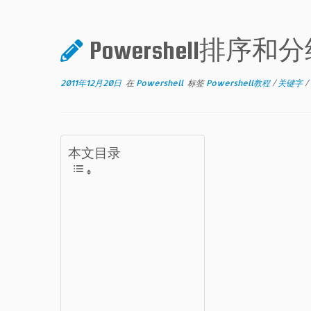
Powershell排序
2011年12月20日
在
Powershell
标签
Powershell教程
/
关键字
/
本文目录
给
对
象
和
哈
希
表
进
行