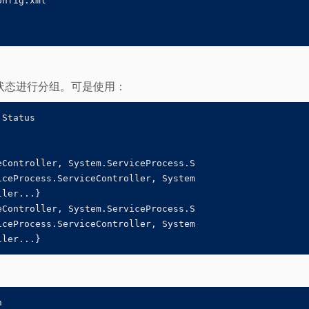
nfig.xml

状态进行分组。可是使用：
Status

Controller, System.ServiceProcess.S

ceProcess.ServiceController, System

ler...}

Controller, System.ServiceProcess.S

ceProcess.ServiceController, System

ller...}

