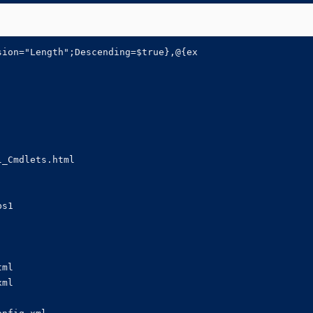
ion="Length";Descending=$true},@{ex

_Cmdlets.html

s1

ml

ml
