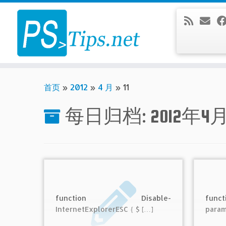
Skip
to
content
首页
»
2012
»
4 月
»
11
每日归档:
2012年4月
function Disable-
funct
InternetExplorerESC { $ […]
param 