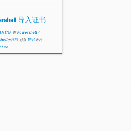
ershell 导入证书
4月11日
在
Powershell
/
shell小技巧
标签
证书
来自
 Lee