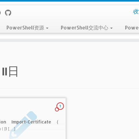
收
PowerShell资源
PowerShell交流中心
Powe
11日
1
ion Import-Certificate {
( [I […]