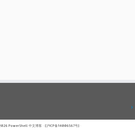
 2026
PowerShell 中文博客
·
[沪ICP备14006567号]
·