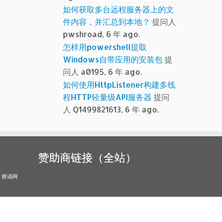
如何获取多台远程服务器上的文
件内容，并汇总到本地？
提问人
pwshroad, 6 年 ago.
怎样用powershell提取
Windows自带应用的安装包
提
问人 a0195, 6 年 ago.
如何使用HttpListener构建多线
程HTTP轻量级API服务器
提问
人 Q1499821613, 6 年 ago.
赞助商链接（全站）
雅诵网