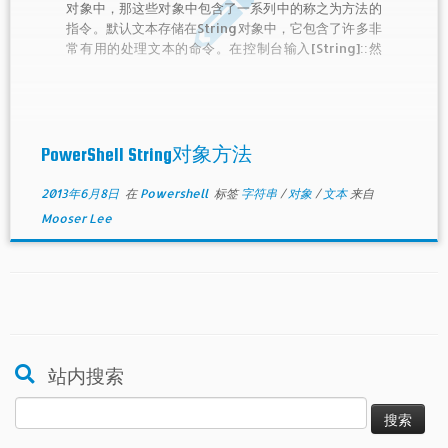
对象中，那这些对象中包含了一系列中的称之为方法的
指令。默认文本存储在String对象中，它包含了许多非
常有用的处理文本的命令。在控制台输入[String]::然
后按Tab键会自动智能提示，这些方法就是String类命
令。Concat()工作起来类似字符串操作符“+”
PowerShell String对象方法
2013年6月8日
在
Powershell
标签
字符串
/
对象
/
文本
来自
Mooser Lee
站内搜索
搜
索：