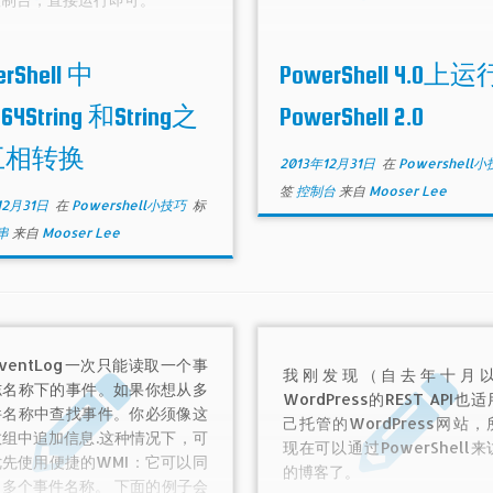
rShell 中
PowerShell 4.0上运
64String 和String之
PowerShell 2.0
互相转换
2013年12月31日
在
Powershell
签
控制台
来自
Mooser Lee
12月31日
在
Powershell小技巧
标
串
来自
Mooser Lee
-EventLog一次只能读取一个事
我刚发现（自去年十月
志名称下的事件。如果你想从多
WordPress的REST API也
件名称中查找事件。你必须像这
己托管的WordPress网站
组中追加信息.这种情况下，可
现在可以通过PowerShell
先使用便捷的WMI：它可以同
的博客了。
多个事件名称。 下面的例子会