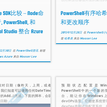
可能你会想，我有另外一个属
然在后面指定，但我不想它跟
re SDK比较 – Node命
PowerShell有序哈
的属性后面，比如位于第二个
此时可以尝试Inser方法。
 PowerShell, 和
和更改顺序
al Studio 整合 Azure
2013年12月28日
在
Powershell
签
哈希表
来自
Mooser Lee
12月30日
在
PowerShell资讯
标签
ws Azure
来自
Mooser Lee
相对日期（像昨天，上周，或者更
预期状态配置是Wind
我们知道可以使用任何DateTime对
PowerShell中的一个新
的Add...()方法。下面的脚本，会获取
台，能让你在Windows
日期:
devOPs场景。它能使系统管
devOps声明式地配置系统，