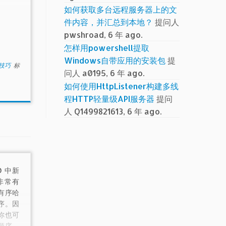
如何获取多台远程服务器上的文
件内容，并汇总到本地？
提问人
pwshroad, 6 年 ago.
怎样用powershell提取
Windows自带应用的安装包
提
小技巧
标
问人 a0195, 6 年 ago.
如何使用HttpListener构建多线
程HTTP轻量级API服务器
提问
人 Q1499821613, 6 年 ago.
0 中新
非常有
有序哈
序。因
你也可
顺序。