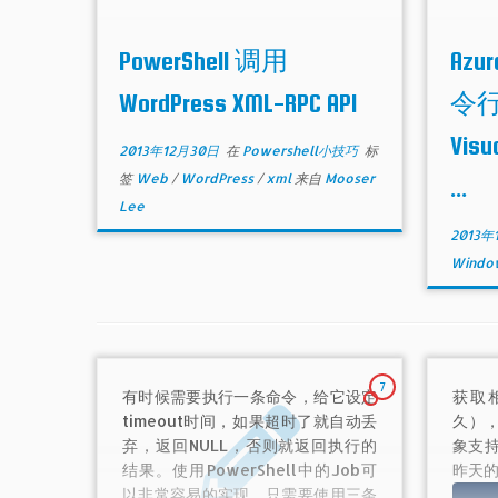
PowerShell 调用
Azu
WordPress XML-RPC API
令行,
Visu
2013年12月30日
在
Powershell小技巧
标
签
Web
/
WordPress
/
xml
来自
Mooser
...
Lee
2013年
Windo
7
有时候需要执行一条命令，给它设定
获取
timeout时间，如果超时了就自动丢
久），
弃，返回NULL，否则就返回执行的
象支持
结果。使用PowerShell中的Job可
昨天的
以非常容易的实现。只需要使用三条