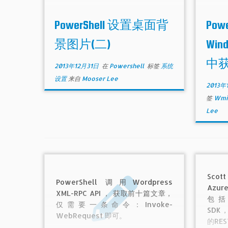
计问题出现在使用PowerShell调用时，
从“应
参数的传递和解析上了。后面在网上又找
100
PowerShell 设置桌面背
Pow
了一段脚本，调用的非常巧妙，完美解决
Set-DesktopWallPaper不好使的问
景图片(二)
Wi
题。
中
2013年12月31日
在
Powershell
标签
系统
设置
来自
Mooser Lee
2013年
签
Wmi
Lee
Scot
PowerShell 调用Wordpress
Azu
XML-RPC API ， 获取前十篇文章，
包括N
仅需要一条命令：Invoke-
SDK，
WebRequest 即可。
的RES