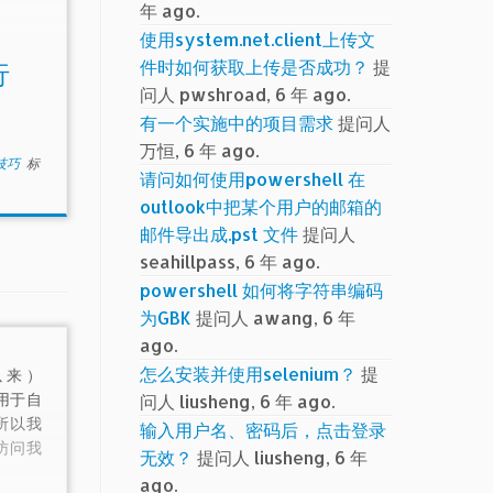
年 ago.
使用system.net.client上传文
件时如何获取上传是否成功？
提
行
问人 pwshroad, 6 年 ago.
有一个实施中的项目需求
提问人
万恒, 6 年 ago.
小技巧
标
请问如何使用powershell 在
outlook中把某个用户的邮箱的
邮件导出成.pst 文件
提问人
seahillpass, 6 年 ago.
powershell 如何将字符串编码
为GBK
提问人 awang, 6 年
ago.
怎么安装并使用selenium？
提
以来）
适用于自
问人 liusheng, 6 年 ago.
，所以我
输入用户名、密码后，点击登录
来访问我
无效？
提问人 liusheng, 6 年
ago.