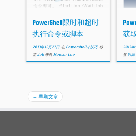
命令即可。 •Start-Job •Wait-Job
$to
•Receive-Job
$ye
PowerShell限时和超时
Po
执行命令或脚本
获
此时的
之前
2013年12月27日
在
Powershell小技巧
标
2013年
间，那
签
Job
来自
Mooser Lee
签
时间
←
早期文章