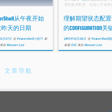
置和重用配置。其核心方面就
day = Get-Date

Configuration关键字的语
sterday = $today.AddDays(-1)

你可以参考下面一个来自MSD
werShell从午夜开始
理解期望状态配置
子来体验如何使用configurat
键字配置机器。
取昨天的日期
的CONFIGURATION
昨天$yesterday确切来讲是24小时
，如果你理解的昨天是一个指定的时
12月27日
在
Powershell小技巧
标
2013年12月26日
在
PowerShell
又如何呢？比方说,昨天午夜 ？
来自
Mooser Lee
标签
DSC
来自
Mooser Lee
文章导航