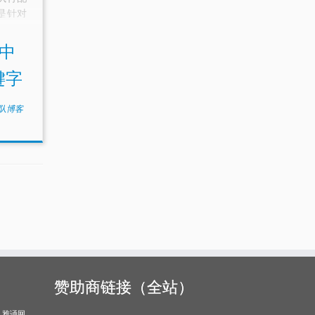
是针对
言扩展。
N的例
中
ion关
关键字
团队博客
赞助商链接（全站）
雅诵网