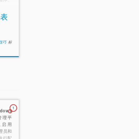
性，虽
在所有
希表
属性。
小技巧
标
1
ows
的管理平
上启用
理员和
执行配