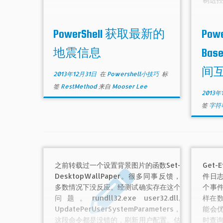
PowerShell 获取最新的
Powe
地震信息
Base
间
2013年12月31日
在
Powershell小技巧
标
签
RestMethod
来自
Mooser Lee
2013年
签
字符
之前转载过一个设置背景图片的函数Set-
Get
DesktopWallPaper。很多同事反馈，
件日
多数情况下没反应。经测试确实存在这个
个事
问题。rundll32.exe user32.dll,
样在数
UpdatePerUserSystemParameters，
能会优
这段命令都是没错的，刷新用户配置。估
时查询