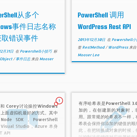
用程序”和“系统”名称下获取前
个出错事件。
erShell从多个
PowerShell 调用
ndows事件日志名称
WordPress Rest API
获取错误事件
2013年12月30日
在
Powershell
签
RestMethod
/
WordPress
来自
12月31日
在
Powershell小技巧
标
Mooser Lee
Object
/
事件日志
来自
Mooser
1
有序哈希表是PowerShell 3.
t 和 Corey讨论操控Windows
加的，在创建新的对象时，
re上面虚拟机最好的方式。其中
用。跟常规的哈希表不一样，
ode SDK，PowerShell
希表会保持你添加的键值的顺
Visual Studio，Azure 本身
此，在把转换成对象的时候，
T API
以控制这些键值对应的属性的