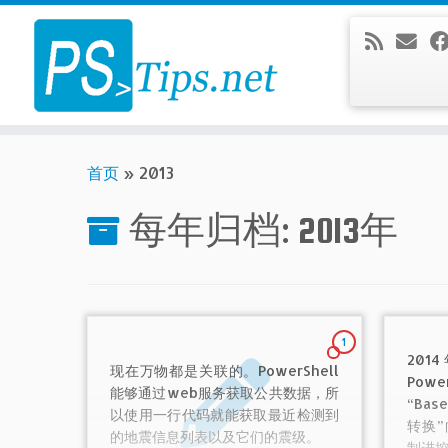
Skip
to
content
首页
»
2013
每年归档:
2013年
1
20
现在万物都是关联的。PowerShell
Pow
能够通过web服务获取公共数据，所
“Bas
以使用一行代码就能获取最近检测到
转换
的地震信息列表以及它们的震级。
制进