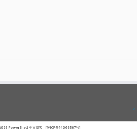
 2026
PowerShell 中文博客
·
[沪ICP备14006567号]
·