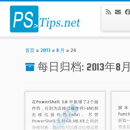
Skip
to
content
首页
»
2013
»
8 月
»
24
每日归档:
2013年8
在PowerShell 3.0 中新增了2个操
脚本利
作符，分别为左移位操作符(-shl)和
fun
右移位操作符(-shr)。尽管
获取
PowerShell 支持GB,MB,KB之间的
管道后
存储转换，我们也可以通过位移运算