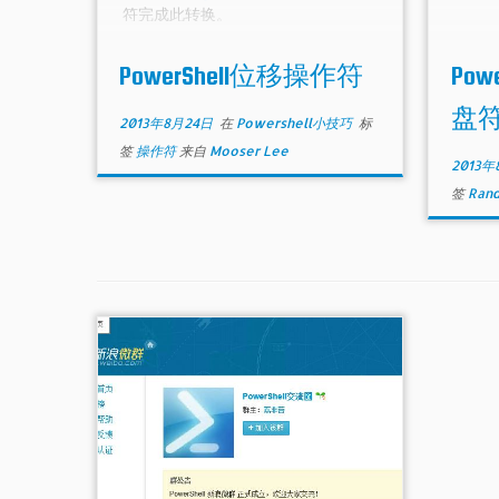
符完成此转换。
PowerShell位移操作符
Po
盘
2013年8月24日
在
Powershell小技巧
标
签
操作符
来自
Mooser Lee
2013年
签
Ran