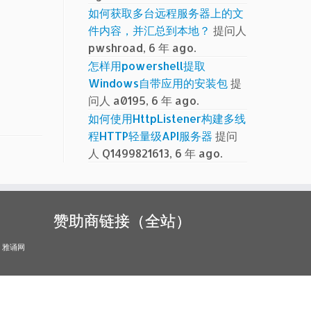
如何获取多台远程服务器上的文
件内容，并汇总到本地？
提问人
pwshroad, 6 年 ago.
怎样用powershell提取
Windows自带应用的安装包
提
问人 a0195, 6 年 ago.
如何使用HttpListener构建多线
程HTTP轻量级API服务器
提问
人 Q1499821613, 6 年 ago.
赞助商链接（全站）
雅诵网