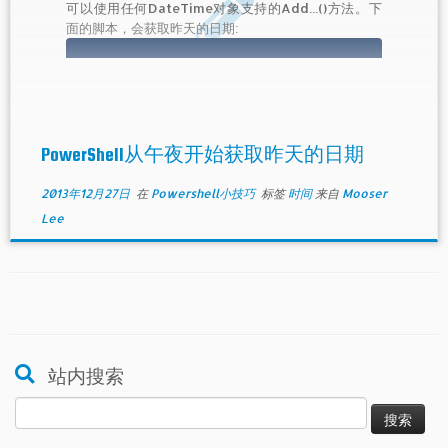
可以使用任何DateTime对象支持的Add...()方法。下
面的脚本，会获取昨天的日期:
$today = Get-Date

$yesterday = $today.AddDays(-1)

PowerShell从午夜开始获取昨天的日期
此时的昨天$yesterday确切来讲是24小时之前，如果
你理解的昨天是一个指定的时间，那又如何呢？比方说,
2013年12月27日
在
Powershell小技巧
标签
时间
来自
Mooser
昨天午夜 ？
Lee
站内搜索
搜
索：