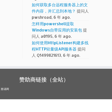
如何获取多台远程服务器上的文
件内容，并汇总到本地？
提问人
pwshroad, 6 年 ago.
怎样用powershell提取
Windows自带应用的安装包
提
问人 a0195, 6 年 ago.
如何使用HttpListener构建多线
程HTTP轻量级API服务器
提问
人 Q1499821613, 6 年 ago.
赞助商链接（全站）
雅诵网