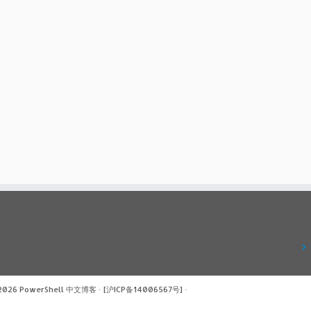
 2026
PowerShell 中文博客
·
[沪ICP备14006567号]
·