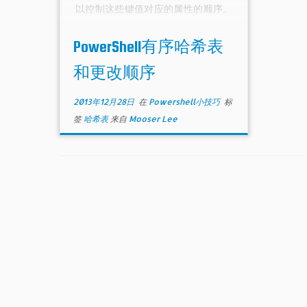
以控制这些键值对应的属性的顺序。
可能你会想，我有另外一个属性，虽
然在后面指定，但我不想它跟在所有
PowerShell有序哈希表
的属性后面，比如位于第二个属性。
此时可以尝试Inser方法。
和更改顺序
2013年12月28日
在
Powershell小技巧
标
签
哈希表
来自
Mooser Lee