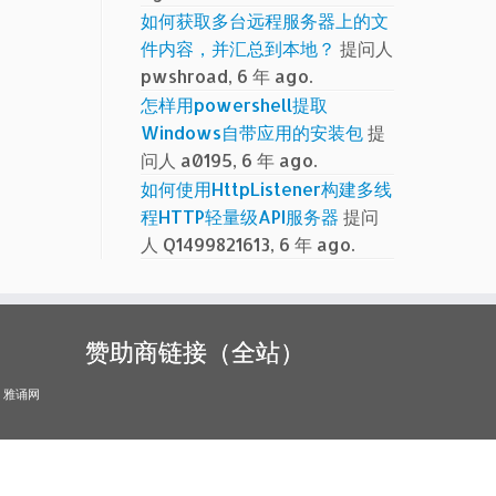
如何获取多台远程服务器上的文
件内容，并汇总到本地？
提问人
pwshroad, 6 年 ago.
怎样用powershell提取
Windows自带应用的安装包
提
问人 a0195, 6 年 ago.
如何使用HttpListener构建多线
程HTTP轻量级API服务器
提问
人 Q1499821613, 6 年 ago.
赞助商链接（全站）
雅诵网