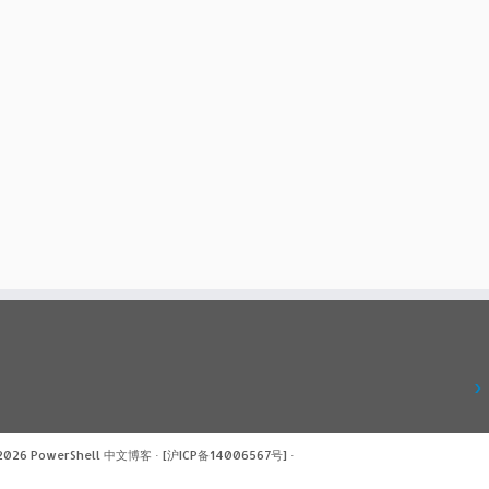
 2026
PowerShell 中文博客
·
[沪ICP备14006567号]
·