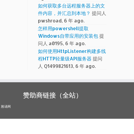
如何获取多台远程服务器上的文
件内容，并汇总到本地？
提问人
pwshroad, 6 年 ago.
怎样用powershell提取
Windows自带应用的安装包
提
问人 a0195, 6 年 ago.
如何使用HttpListener构建多线
程HTTP轻量级API服务器
提问
人 Q1499821613, 6 年 ago.
赞助商链接（全站）
雅诵网