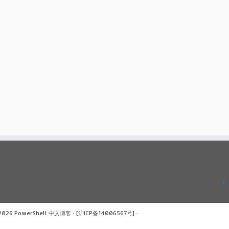
 2026
PowerShell 中文博客
·
[沪ICP备14006567号]
·