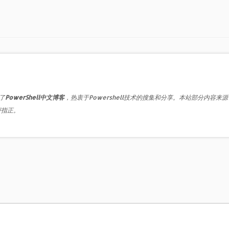
了
PowerShell中文博客
，热衷于Powershell技术的搜集和分享。本站部分内容来
评指正。