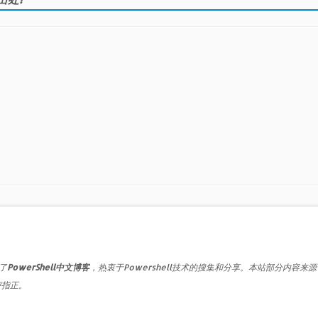
了
PowerShell中文博客
，热衷于Powershell技术的搜集和分享。本站部分内容来
评指正。