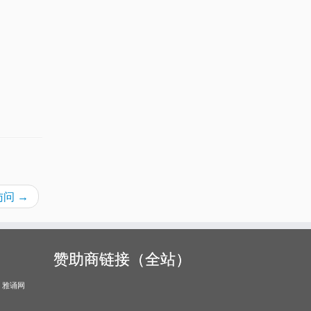
绝访问
→
赞助商链接（全站）
雅诵网