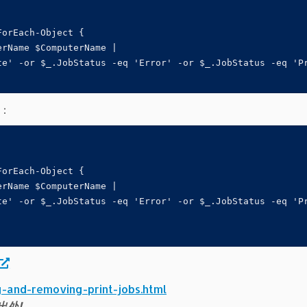
orEach-Object { 

rName $ComputerName |

e' -or $_.JobStatus -eq 'Error' -or $_.JobStatus -eq 'Pr
可：
orEach-Object { 

rName $ComputerName |

e' -or $_.JobStatus -eq 'Error' -or $_.JobStatus -eq 'Pr
g-and-removing-print-jobs.html
出处!