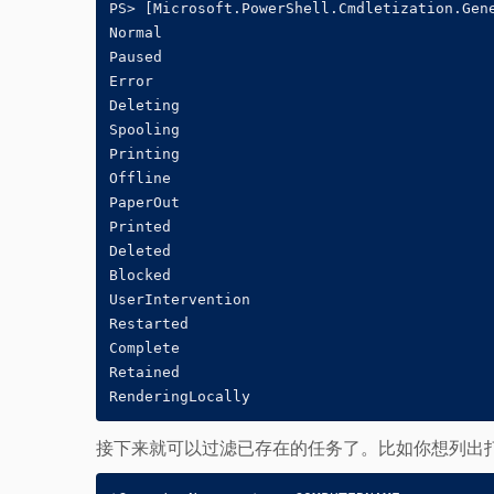
PS> [Microsoft.PowerShell.Cmdletization.Gen
Normal

Paused

Error

Deleting

Spooling

Printing

Offline

PaperOut

Printed

Deleted

Blocked

UserIntervention

Restarted

Complete

Retained

接下来就可以过滤已存在的任务了。比如你想列出