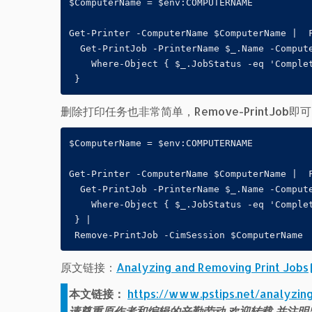
$ComputerName = $env:COMPUTERNAME

Get-Printer -ComputerName $ComputerName |  F
  Get-PrintJob -PrinterName $_.Name -Compute
    Where-Object { $_.JobStatus -eq 'Complet
 }
删除打印任务也非常简单，Remove-PrintJob即
$ComputerName = $env:COMPUTERNAME

Get-Printer -ComputerName $ComputerName |  F
  Get-PrintJob -PrinterName $_.Name -Compute
    Where-Object { $_.JobStatus -eq 'Complet
 } |

 Remove-PrintJob -CimSession $ComputerName
原文链接：
Analyzing and Removing Print Jobs
本文链接：
https://www.pstips.net/analyzin
请尊重原作者和编辑的辛勤劳动,欢迎转载,并注明