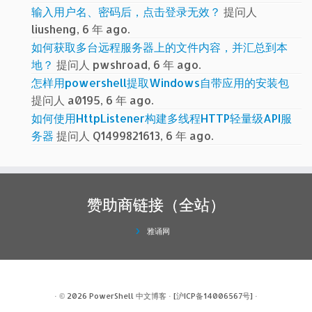
输入用户名、密码后，点击登录无效？
提问人
liusheng, 6 年 ago.
如何获取多台远程服务器上的文件内容，并汇总到本
地？
提问人 pwshroad, 6 年 ago.
怎样用powershell提取Windows自带应用的安装包
提问人 a0195, 6 年 ago.
如何使用HttpListener构建多线程HTTP轻量级API服
务器
提问人 Q1499821613, 6 年 ago.
赞助商链接（全站）
雅诵网
· © 2026
PowerShell 中文博客
·
[沪ICP备14006567号]
·