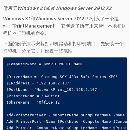
适用于Windows 8.1或者Windows Server 2012 R2
Windows 8.1和Windows Server 2012 R2引入了一个组
件：“PrintManagement”，它包含了所有用来管理本地和远
程机器打印机的命令。
下面的例子演示安装打印机驱动和打印机端口，先安装一个
打印机，分享它，并设置一些属性。
$ComputerName = $env:COMPUTERNAME 

$DriverName = 'Samsung SCX-483x 5x3x Series XPS'

$IPAddress = '192.168.2.107'

$PortName = 'NetworkPrint_192.168.2.107'

$PrinterName = 'BWPrint'

$ShareName = 'Office 12'

Add-PrinterDriver -ComputerName $ComputerName -Name $D
Add-PrinterPort -Name $PortName -ComputerName $Compute
Add-Printer -ComputerName $ComputerName -Name $Printe