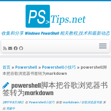
Skip
to
content
收集和分享 Windows PowerShell 相关教程,技术和最新动态
首页
»
Powershell
»
Powershell小技巧
»
powershell脚
本把谷歌浏览器书签转为markdown
powershell脚本把谷歌浏览器书
签转为markdown
2017年8月30日
在
Powershell小技巧
标签
markdown
/
谷歌浏览器书签
来
自
周蒙牛