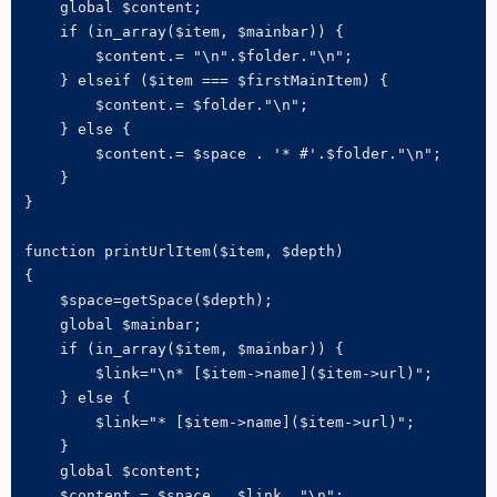
    global $content;

    if (in_array($item, $mainbar)) {

        $content.= "\n".$folder."\n";

    } elseif ($item === $firstMainItem) {

        $content.= $folder."\n";

    } else {

        $content.= $space . '* #'.$folder."\n";

    }

}

function printUrlItem($item, $depth)

{

    $space=getSpace($depth);

    global $mainbar;

    if (in_array($item, $mainbar)) {

        $link="\n* [$item->name]($item->url)";

    } else {

        $link="* [$item->name]($item->url)";

    }

    global $content;

    $content.= $space . $link ."\n";
