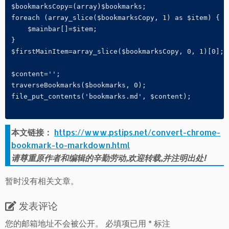
$bookmarksCopy=(array)$bookmarks;

foreach (array_slice($bookmarksCopy, 1) as $item) {

    $mainbar[]=$item;

}

$firstMainItem=array_slice($bookmarksCopy, 0, 1)[0];

$content='';

traverseBookmarks($bookmarks, 0);

file_put_contents('bookmarks.md', $content);

本文链接：
https://www.pstips.net/convert-chrome-
bookmark-to-markdown.html
请尊重原作者和编辑的辛勤劳动,欢迎转载,并注明出处!
暂时没有相关文章。
发表评论
您的邮箱地址不会被公开。
必填项已用
*
标注