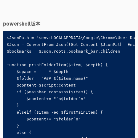
powershell版本
$JsonPath = "$env:LOCALAPPDATA\Google\Chrome\User Data
$Json = ConvertFrom-Json((Get-Content $JsonPath -Encod
$bookmarks = $Json.roots.bookmark_bar.children

function printFolderItem($item, $depth) {

    $space = ' ' * $depth

    $folder = "### $($item.name)"

    $content=$script:content

    if ($mainbar.contains($item)) {

        $content+= "`n$folder`n"

    }

    elseif ($item -eq $firstMainItem) {

        $content+= "$folder`n"

    }

    else {
