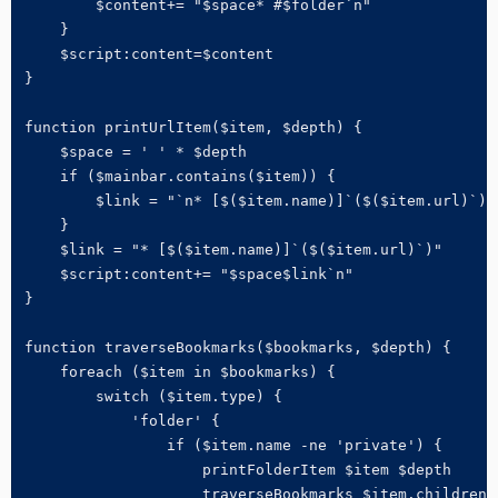
        $content+= "$space* #$folder`n"

    }

    $script:content=$content

}

function printUrlItem($item, $depth) {

    $space = ' ' * $depth

    if ($mainbar.contains($item)) {

        $link = "`n* [$($item.name)]`($($item.url)`)" 
    }

    $link = "* [$($item.name)]`($($item.url)`)" 

    $script:content+= "$space$link`n"

}

function traverseBookmarks($bookmarks, $depth) {

    foreach ($item in $bookmarks) {

        switch ($item.type) {

            'folder' {

                if ($item.name -ne 'private') {

                    printFolderItem $item $depth

                    traverseBookmarks $item.children (