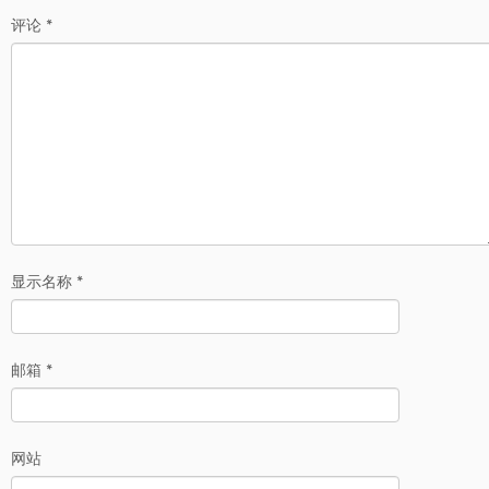
评论
*
显示名称
*
邮箱
*
网站