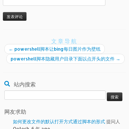
文章导航
←
powershell脚本让bing每日图片作为壁纸
powershell脚本隐藏用户目录下面以点开头的文件
→
站内搜索
搜
索：
网友求助
如何更改文件的默认打开方式通过脚本的形式
提问人
Qetesh, 6 年 ago.