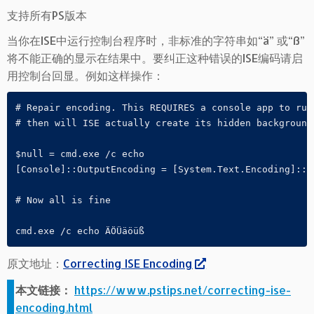
支持所有PS版本
当你在ISE中运行控制台程序时，非标准的字符串如“ä” 或“ß”
将不能正确的显示在结果中。要纠正这种错误的ISE编码请启
用控制台回显。例如这样操作：
# Repair encoding. This REQUIRES a console app to run 
# then will ISE actually create its hidden background 
$null = cmd.exe /c echo

[Console]::OutputEncoding = [System.Text.Encoding]::UT
# Now all is fine

cmd.exe /c echo ÄÖÜäöüß
原文地址：
Correcting ISE Encoding
本文链接：
https://www.pstips.net/correcting-ise-
encoding.html