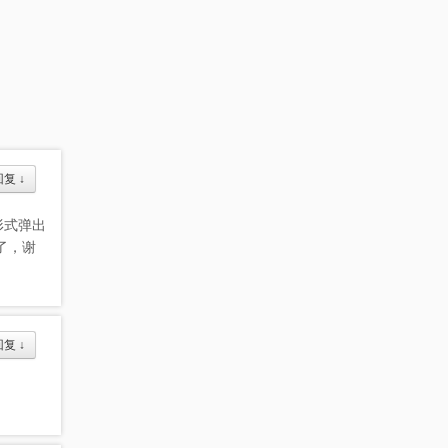
回复
↓
形式弹出
了，谢
回复
↓