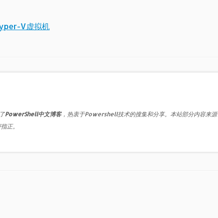
yper-V虚拟机
了
PowerShell中文博客
，热衷于Powershell技术的搜集和分享。本站部分内容来
评指正。