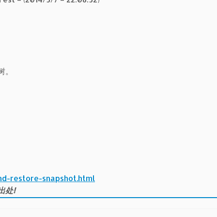
树。
nd-restore-snapshot.html
出处!