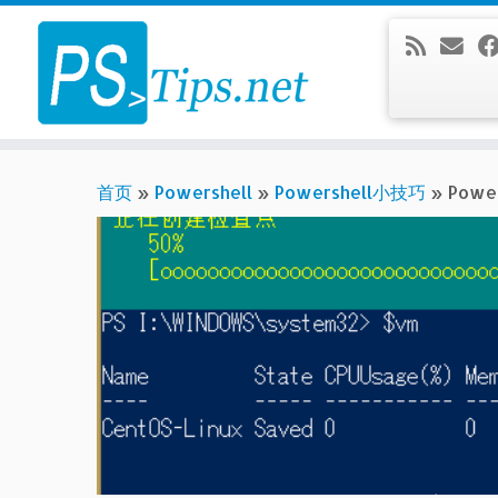
Skip
to
content
首页
»
Powershell
»
Powershell小技巧
»
Pow