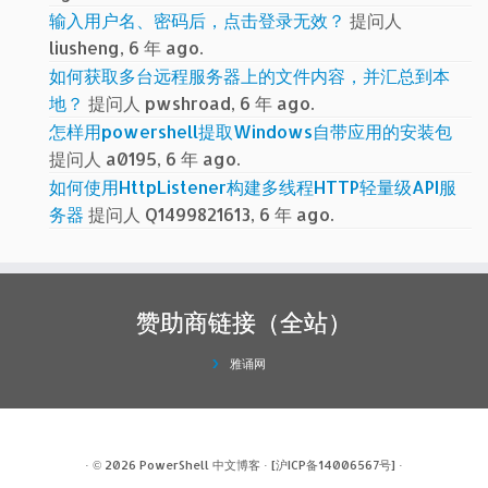
输入用户名、密码后，点击登录无效？
提问人
liusheng, 6 年 ago.
如何获取多台远程服务器上的文件内容，并汇总到本
地？
提问人 pwshroad, 6 年 ago.
怎样用powershell提取Windows自带应用的安装包
提问人 a0195, 6 年 ago.
如何使用HttpListener构建多线程HTTP轻量级API服
务器
提问人 Q1499821613, 6 年 ago.
赞助商链接（全站）
雅诵网
· © 2026
PowerShell 中文博客
·
[沪ICP备14006567号]
·