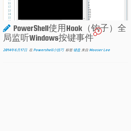
PowerShell使用Hook（钩子）全
9
局监听Windows按键事件
2014年6月17日
在
Powershell小技巧
标签
键盘
来自
Mooser Lee