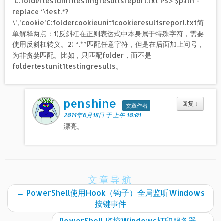
‘C:foldertestunit1testingresultsreport.txt’PS> $path -
replace ‘\test.*?
\’,’cookie’C:foldercookieunit1cookieresultsreport.txt简
单解释两点：1)反斜杠在正则表达式中本身属于特殊字符，需要
使用反斜杠转义。2) “.*”匹配任意字符，但是在后面加上问号，
为非贪婪匹配。比如，只匹配folder，而不是
foldertestunit1testingresults。
penshine
回复
↓
文章作者
2014年6月18日 于 上午 10:01
漂亮。
文章导航
←
PowerShell使用Hook（钩子）全局监听Windows
按键事件
PowerShell 监控Windows打印服务器
→