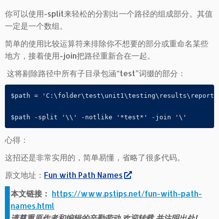
你可以使用-split来轻松的分割出一个路径的组成部分。其值
一定是一个数组。
简单的使用比较运算符来排除你不想要的部分或重命名某些
地方，接着使用-join把路径重新合在一起。
这将剔除路径中所有子目录包涵“test”词缀的部分：
$path = 'C:\folder\test\unit1\testing\results\report.t
$path -split '\\' -notlike '*test*' -join '\'
心得：
这招还是非常实用的，简单易懂，省略了很多代码。
原文地址：
Fun with Path Names
本文链接：
https://www.pstips.net/fun-with-path-
names.html
请尊重原作者和编辑的辛勤劳动,欢迎转载,并注明出处!