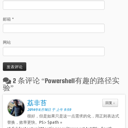
邮箱
*
网站
2 条评论 “
Powershell有趣的路径实
验
”
荔非苔
回复
↓
2014年6月18日 于 上午 9:59
很好，但是如果只是这一点需求的化，用正则表达式
替换，效率更快。PS> $path =