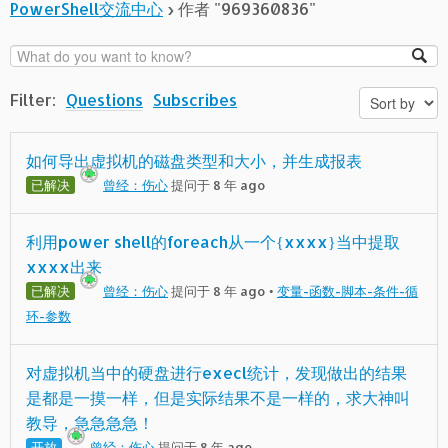
PowerShell交流中心
›
作者 "969360836"
Filter:
Questions
Subscribes
如何导出虚拟机的磁盘类型和大小，并生成报表
已解决
曾经：伤心
提问于 8 年 ago
利用power shell的foreach从一个{xxxx}当中提取
xxxx出来
已解决
曾经：伤心
提问于 8 年 ago
•
变量-函数-脚本-条件-循
环-参数
对虚拟机当中的硬盘进行execl统计，发现做出的结果
是都是一摸一样，但是实际结果不是一样的，求大神叫
教导，急急急急！
开放
曾经：伤心
提问于 8 年 ago