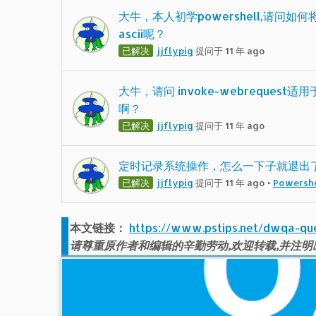
大牛，本人初学powershell,请问如何
ascii呢？
已解决
jjflypig
提问于 11 年 ago
大牛，请问 invoke-webrequest
啊？
已解决
jjflypig
提问于 11 年 ago
定时记录系统操作，怎么一下子就退出
已解决
jjflypig
提问于 11 年 ago
•
Powersh
本文链接：
https://www.pstips.net/dwqa-qu
请尊重原作者和编辑的辛勤劳动,欢迎转载,并注明