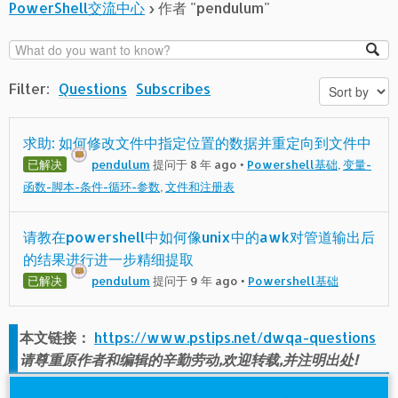
PowerShell交流中心
›
作者 "pendulum"
Filter:
Questions
Subscribes
求助: 如何修改文件中指定位置的数据并重定向到文件中
已解决
pendulum
提问于 8 年 ago
•
Powershell基础
,
变量-
函数-脚本-条件-循环-参数
,
文件和注册表
请教在powershell中如何像unix中的awk对管道输出后
的结果进行进一步精细提取
已解决
pendulum
提问于 9 年 ago
•
Powershell基础
本文链接：
https://www.pstips.net/dwqa-questions
请尊重原作者和编辑的辛勤劳动,欢迎转载,并注明出处!