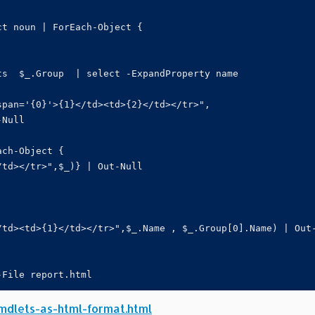
t noun | ForEach-Object {

s  $_.Group  | select -ExpandProperty name

pan='{0}'>{1}</td><td>{2}</td></tr>",

Null

ch-Object {

td></tr>",$_)} | Out-Null

td><td>{1}</td></tr>",$_.Name , $_.Group[0].Name) | Out-
mdlets-as-html-format.html