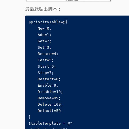
最后就贴出脚本：
$priorityTable=@{

    New=0;

    Add=1;

    Get=2;

    Set=3;

    Rename=4;

    Test=5;

    Start=6;

    Stop=7;

    Restart=8;

    Enable=9;

    Disable=10;

    Remove=99;

    Delete=100;

    Default=50

}

$tableTemplate = @"
