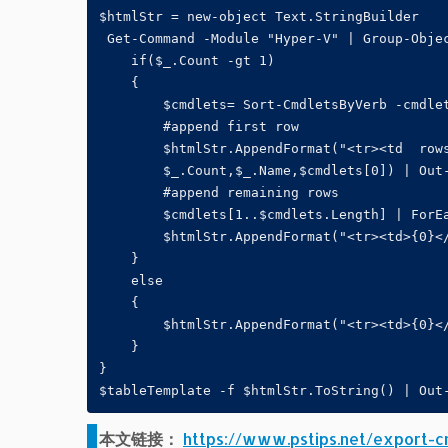
$htmlStr = new-object Text.StringBuilder

 Get-Command -Module "Hyper-V" | Group-Objec
    if($_.Count -gt 1)

    {

        $cmdlets= Sort-CmdletsByVerb -cmdlet
        #append first row

        $htmlStr.AppendFormat("<tr><td  rows
        $_.Count,$_.Name,$cmdlets[0]) | Out-
        #append remaining rows

        $cmdlets[1..$cmdlets.Length] | ForEa
        $htmlStr.AppendFormat("<tr><td>{0}</
    }

    else 

    {

        $htmlStr.AppendFormat("<tr><td>{0}</
    }

}

本文链接：
https://www.pstips.net/export-c