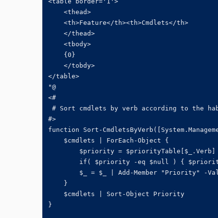
<table border='1'>

    <thead>

    <th>Feature</th><th>Cmdlets</th>

    </thead>

    <tbody>

    {0}

    </tobdy>

</table>

"@

<#

 # Sort cmdlets by verb according to the hab
#>

function Sort-CmdletsByVerb([System.Manageme
    $cmdlets | ForEach-Object {

        $priority = $priorityTable[$_.Verb]

        if( $priority -eq $null ) { $priorit
        $_ = $_ | Add-Member "Priority" -Val
    }

    $cmdlets | Sort-Object Priority

}
