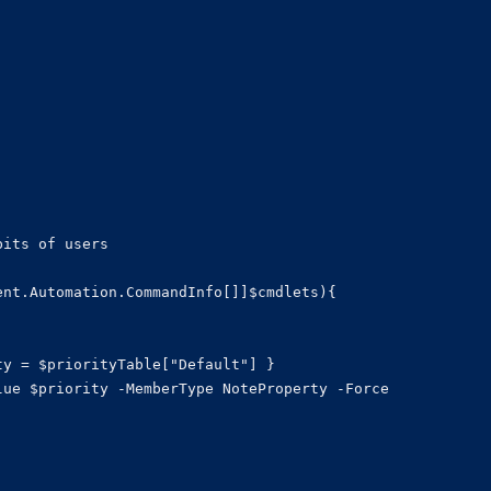
its of users

nt.Automation.CommandInfo[]]$cmdlets){

y = $priorityTable["Default"] }

ue $priority -MemberType NoteProperty -Force
