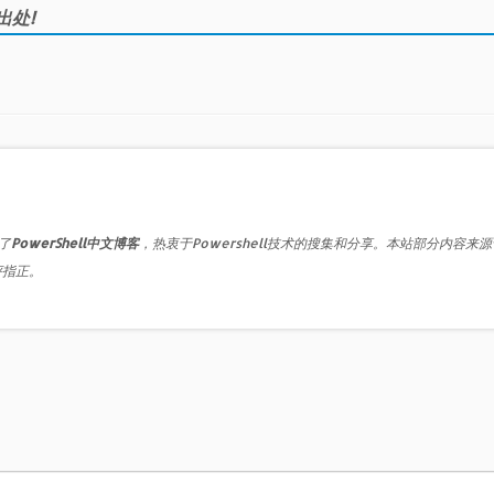
出处!
了
PowerShell中文博客
，热衷于Powershell技术的搜集和分享。本站部分内容来
评指正。