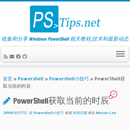
Skip
to
content
收集和分享 Windows PowerShell 相关教程,技术和最新动态
首页
»
Powershell
»
Powershell小技巧
»
PowerShell获
取当前的时辰
2
PowerShell获取当前的时辰
2014年9月17日
在
Powershell小技巧
标签
时间日期
来自
Mooser Lee