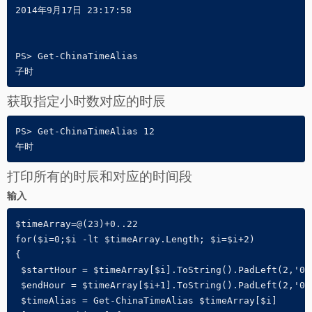
2014年9月17日 23:17:58

PS> Get-ChinaTimeAlias

子时
获取指定小时数对应的时辰
PS> Get-ChinaTimeAlias 12

午时
打印所有的时辰和对应的时间段
输入
$timeArray=@(23)+0..22

for($i=0;$i -lt $timeArray.Length; $i=$i+2) 

{

 $startHour = $timeArray[$i].ToString().PadLeft(2,'0')
 $endHour = $timeArray[$i+1].ToString().PadLeft(2,'0')
 $timeAlias = Get-ChinaTimeAlias $timeArray[$i]
