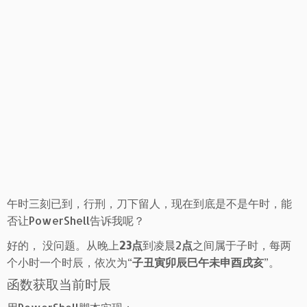
午时三刻已到，行刑，刀下留人，现在到底是不是午时，能
否让PowerShell告诉我呢？
好的， 没问题。从晚上
23点
到凌晨2
点
之间属于子时，每两
个小时一个时辰，依次为“
子丑寅卯辰巳午未申酉戌亥
”。
函数获取当前时辰