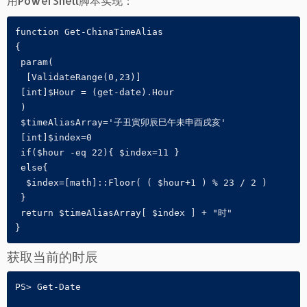
用PowerShell脚本实现：
function Get-ChinaTimeAlias

{

 param(

  [ValidateRange(0,23)] 

 [int]$Hour = (get-date).Hour

 )

 $timeAliasArray='子丑寅卯辰巳午未申酉戌亥'

 [int]$index=0

 if($hour -eq 22){ $index=11 }

 else{

  $index=[math]::Floor( ( $hour+1 ) % 23 / 2 )

 }

 return $timeAliasArray[ $index ] + "时"

}
获取当前的时辰
PS> Get-Date
