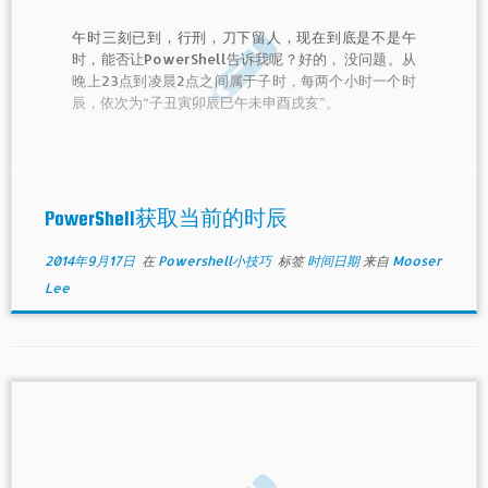
午时三刻已到，行刑，刀下留人，现在到底是不是午
时，能否让PowerShell告诉我呢？好的， 没问题。从
晚上23点到凌晨2点之间属于子时，每两个小时一个时
辰，依次为“子丑寅卯辰巳午未申酉戌亥”。
PowerShell获取当前的时辰
2014年9月17日
在
Powershell小技巧
标签
时间日期
来自
Mooser
Lee