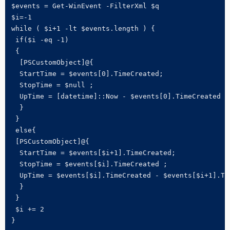
$events = Get-WinEvent -FilterXml $q

$i=-1

while ( $i+1 -lt $events.length ) {

 if($i -eq -1)

 {

  [PSCustomObject]@{

  StartTime = $events[0].TimeCreated;

  StopTime = $null ;

  UpTime = [datetime]::Now - $events[0].TimeCreated

  }

 }

 else{

 [PSCustomObject]@{

  StartTime = $events[$i+1].TimeCreated;

  StopTime = $events[$i].TimeCreated ;

  UpTime = $events[$i].TimeCreated - $events[$i+1].Tim
  }

 }

 $i += 2

}
