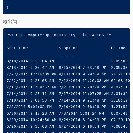
}
输出为：
PS> Get-ComputerUptimeHistory | ft -AutoSize

StartTime             StopTime              UpTime

---------             --------              ------

8/18/2014 9:23:04 AM                        2.05:00:22
8/13/2014 9:30:42 AM  8/15/2014 7:03:48 PM  2.09:33:06
7/22/2014 12:16:09 PM 8/13/2014 9:29:09 AM  21.21:13:0
7/22/2014 9:23:08 AM  7/22/2014 11:26:08 AM 02:03:00

7/17/2014 11:08:57 AM 7/21/2014 6:20:28 PM  4.07:11:31
7/14/2014 9:35:11 AM  7/17/2014 11:07:25 AM 3.01:32:14
7/10/2014 3:01:53 PM  7/14/2014 9:21:48 AM  3.18:19:55
7/8/2014 5:04:02 PM   7/10/2014 2:58:36 PM  1.21:54:34
6/30/2014 9:17:28 AM  7/8/2014 5:01:24 PM   8.07:43:56
6/29/2014 10:24:50 AM 6/29/2014 6:04:09 PM  07:39:19

6/20/2014 9:33:08 AM  6/27/2014 6:18:34 PM  7.08:45:26
6/16/2014 3:05:45 PM  6/20/2014 9:31:16 AM  3.18:25:31