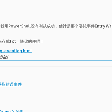
我用PowerShell没有测试成功，估计是那个委托事件EntryWri
存成txt，随你的便吧！
ng-eventlog.html
出处!
中获取错误事件
rValues的妙用