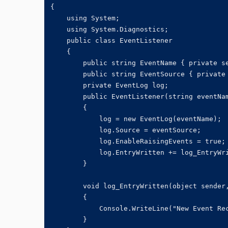
{

    using System;

    using System.Diagnostics;

    public class EventListener

    {

        public string EventName { private se
        public string EventSource { private 
        private EventLog log;

        public EventListener(string eventNam
        {

            log = new EventLog(eventName);

            log.Source = eventSource;

            log.EnableRaisingEvents = true;

            log.EntryWritten += log_EntryWri
        }

        void log_EntryWritten(object sender,
        {

            Console.WriteLine("New Event Rec
        }
