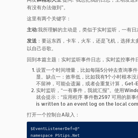
有没有办法做到”。
这里有两个关键字：
主动
:我所理解的主动是，类似于实时监听，一有日
发送
：要运东西，卡车，火车，还是飞机，选择太
以自己谷歌。
回到本篇主题：实时监听事件日志，实时监控事件
设置一个时间增量，比如每隔5分钟去查询事
显。缺点一：效率低，比如我有1个小时根本没
不留神，可能会遗漏，或者会重复计算，Get-E
实时监听，“一有事件，我就汇报”。使用Win
就会提示：“应用程序 事件数2597 可用的新事件”。其实就
is written to an event log on the local co
打开一个控制台A敲入：
$EventListenerDef=@"

namespace PStips.Net
