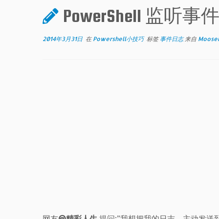
PowerShell 监听
2014年3月31日
在
Powershell小技巧
标签
事件日志
来自
Mooser
网友
@精彩人生
提问:”我想把我的日志，主动发