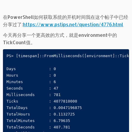
在PowerShell如何获取系统的开机时间我在这个帖子中已经
分享过了:
https://www.pstips.net/question/4776.html
今天再分享一个更高效的方式，就是environment中的
TickCount值。
PS> [timespan]::FromMilliseconds([environment]::TickCo
Days              : 0

Hours             : 0

Minutes           : 6

Seconds           : 47

Milliseconds      : 781

Ticks             : 4077810000

TotalDays         : 0.0047196875

TotalHours        : 0.1132725

TotalMinutes      : 6.79635

TotalSeconds      : 407.781
