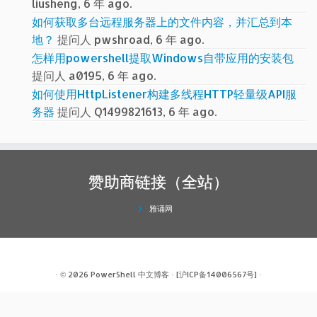
liusheng, 6 年 ago.
如何获取多台远程服务器上的文件内容，并汇总到本
地？
提问人 pwshroad, 6 年 ago.
怎样用powershell提取Windows自带应用的安装包
提问人 a0195, 6 年 ago.
如何使用HttpListener构建多线程HTTP轻量级API服
务器
提问人 Q1499821613, 6 年 ago.
赞助商链接（全站）
雅诵网
· © 2026
PowerShell 中文博客
·
[沪ICP备14006567号]
·