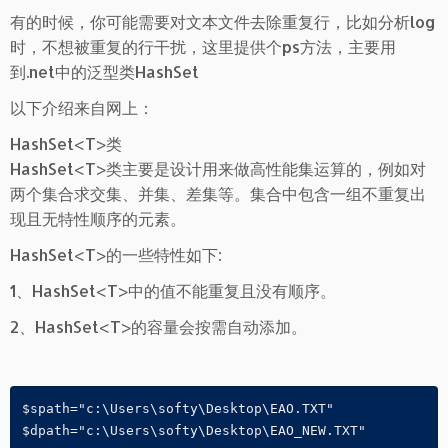
有的时候，你可能需要对文本文件去除重复行，比如分析log
时，不想被重复的行干扰，这里提供个ps方法，主要用
到.net中的泛型类HashSet
以下介绍来自网上：
HashSet<T>类
HashSet<T>类主要是设计用来做高性能集运算的，例如对
两个集合求交集、并集、差集等。集合中包含一组不重复出
现且无特性顺序的元素。
HashSet<T>的一些特性如下:
1、HashSet<T>中的值不能重复且没有顺序。
2、HashSet<T>的容量会按需自动添加。
$spath="c:\Users\softy\Desktop\EAO.TXT"

$dpath="c:\Users\softy\Desktop\EAO_NEW.TXT"
