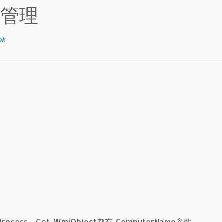
远程管理
ok
ocess、Get-WmiObject都有-ComputerName参数。