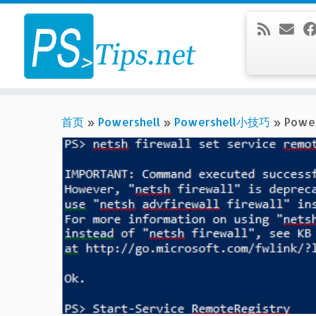
Skip
to
content
首页
»
Powershell
»
Powershell小技巧
»
Powe