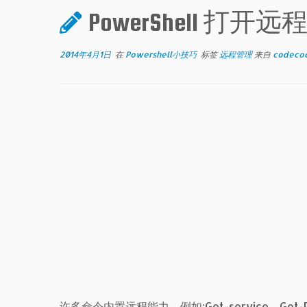
PowerShell 打开
2014年4月1日
在
Powershell小技巧
标签
远程管理
来自
codeco
许多命令内置远程能力，例如:Get-service、Get-Pr