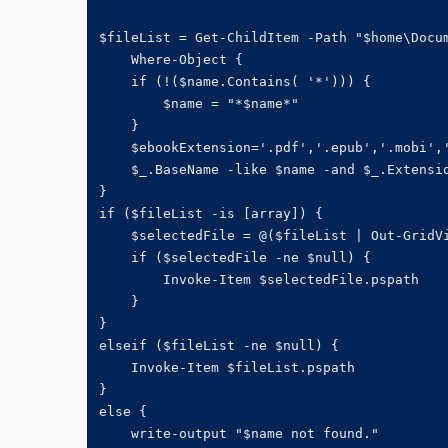
$fileList = Get-ChildItem -Path "$home\Docum
    Where-Object {

    if (!($name.Contains( '*'))) {

        $name = "*$name*"

    }

    $ebookExtension='.pdf','.epub','.mobi','
    $_.BaseName -like $name -and $_.Extensio
}

if ($fileList -is [array]) {

    $selectedFile = @($fileList | Out-GridVi
    if ($selectedFile -ne $null) {

        Invoke-Item $selectedFile.pspath

    }

}

elseif ($fileList -ne $null) {

    Invoke-Item $fileList.pspath

}

else {

    write-output "$name not found."
