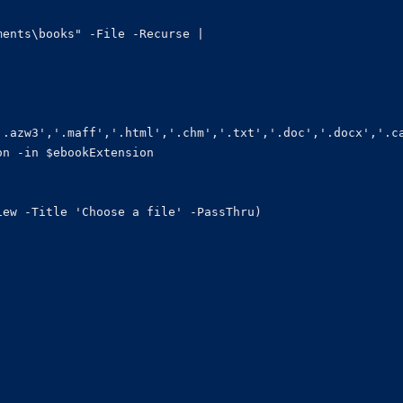
ents\books" -File -Recurse |

.azw3','.maff','.html','.chm','.txt','.doc','.docx','.ca
n -in $ebookExtension

ew -Title 'Choose a file' -PassThru)
