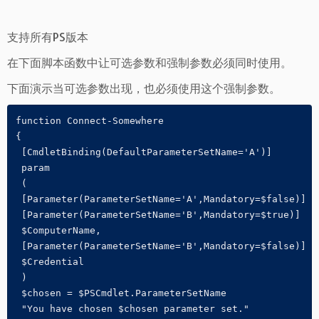
支持所有PS版本
在下面脚本函数中让可选参数和强制参数必须同时使用。
下面演示当可选参数出现，也必须使用这个强制参数。
function Connect-Somewhere

{

 [CmdletBinding(DefaultParameterSetName='A')]

 param

 (

 [Parameter(ParameterSetName='A',Mandatory=$false)]

 [Parameter(ParameterSetName='B',Mandatory=$true)]

 $ComputerName,

 [Parameter(ParameterSetName='B',Mandatory=$false)]

 $Credential

 )

 $chosen = $PSCmdlet.ParameterSetName

 "You have chosen $chosen parameter set."
