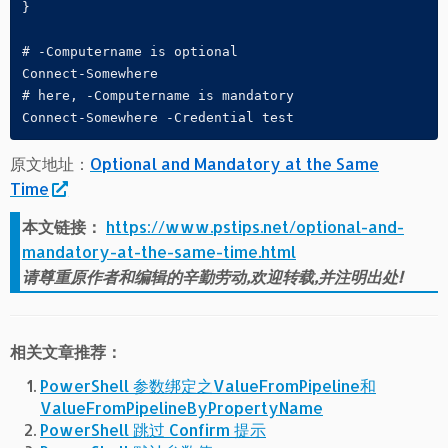
}

# -Computername is optional

Connect-Somewhere

# here, -Computername is mandatory

原文地址：
Optional and Mandatory at the Same
Time
本文链接：
https://www.pstips.net/optional-and-
mandatory-at-the-same-time.html
请尊重原作者和编辑的辛勤劳动,欢迎转载,并注明出处!
相关文章推荐：
PowerShell 参数绑定之ValueFromPipeline和
ValueFromPipelineByPropertyName
PowerShell 跳过 Confirm 提示