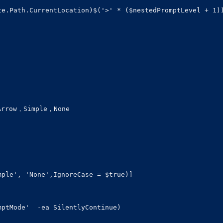
e.Path.CurrentLocation)$('>' * ($nestedPromptLevel + 1))
w，Simple，None

ple', 'None',IgnoreCase = $true)]

ptMode'  -ea SilentlyContinue)
