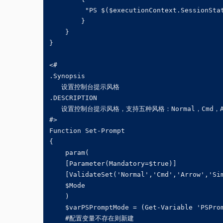
         "PS $($executionContext.SessionStat
        }

    }

}

<#

.Synopsis

   设置控制台提示风格

.DESCRIPTION

   设置控制台提示风格，支持五种风格：Normal，Cmd，Arro
#>

Function Set-Prompt

{

    param(

    [Parameter(Mandatory=$true)]

    [ValidateSet('Normal','Cmd','Arrow','Sim
    $Mode

    )

    $varPSPromptMode = (Get-Variable 'PSProm
    #配置变量不存在则新建
