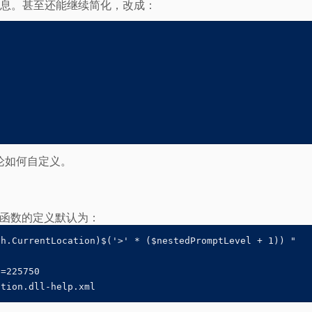
余信息。甚至还能继续简化，改成：
论如何自定义。
函数的定义默认为：
h.CurrentLocation)$('>' * ($nestedPromptLevel + 1)) "

=225750

ation.dll-help.xml