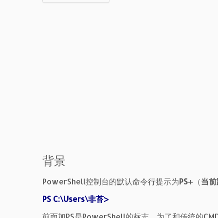
背景
PowerShell控制台的默认命令行提示为
PS
+（
当前
PS C:\Users\非苔>
前面加PS是PowerShell的标志，为了和传统