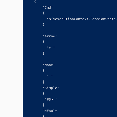
    {

        'Cmd' 

        {

          "$($executionContext.SessionState.
        }

        'Arrow' 

        {

          '> '

        }

        'None' 

        {

          ' '

        }

        'Simple'

        {

         'PS> '

        }

        Default

        {
