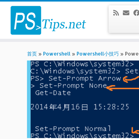
Skip
to
content
首页
»
Powershell
»
Powershell小技巧
»
Pow