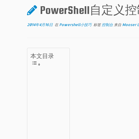
PowerShell自定
2014年4月16日
在
Powershell小技巧
标签
控制台
来自
Mooser 
本文目录
背
景
知
识
点
效
果
图
脚
本