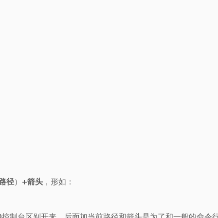
路径
）+
箭头
，形如：
的CMD控制台区别开来。后面加当前路径和箭头是为了和一般的命令