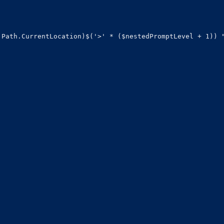
Path.CurrentLocation)$('>' * ($nestedPromptLevel + 1)) "