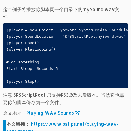
这个例子将播放你脚本同一个目录下的mySound.wav文
件：
$player = New-Object -TypeName System.Media.SoundPlaye
$player.SoundLocation = "$PSScriptRoot\mySound.wav"

$player.Load()

$player.PlayLooping()

# do something...

Start-Sleep -Seconds 5

$player.Stop()
注意 $PSScriptRoot 只支持PS3.0及以后版本。当然它也需
要你的脚本保存为一个文件。
原文地址：
Playing WAV Sounds
本文链接：
https://www.pstips.net/playing-wav-