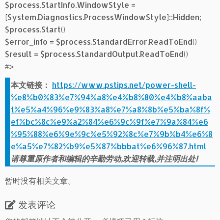
$process.StartInfo.WindowStyle =
[System.Diagnostics.ProcessWindowStyle]::Hidden;
$process.Start()
$error_info = $process.StandardError.ReadToEnd()
$result = $process.StandardOutput.ReadToEnd()
#>
本文链接：
https://www.pstips.net/power-shell-
%e8%b0%83%e7%94%a8%e4%b8%80%e4%b8%aaba
t%e5%a4%96%e9%83%a8%e7%a8%8b%e5%ba%8f%
ef%bc%8c%e9%a2%84%e6%9c%9f%e7%9a%84%e6
%95%88%e6%9e%9c%e5%92%8c%e7%9b%b4%e6%8
e%a5%e7%82%b9%e5%87%bbbat%e6%96%87.html
请尊重原作者和编辑的辛勤劳动,欢迎转载,并注明出处!
暂时没有相关文章。
发表评论