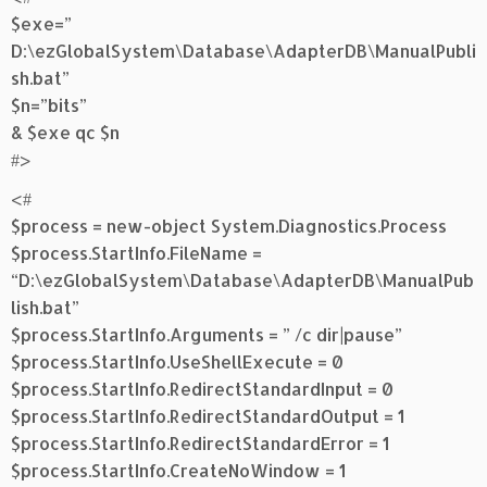
$exe=”
D:\ezGlobalSystem\Database\AdapterDB\ManualPubli
sh.bat”
$n=”bits”
& $exe qc $n
#>
<#
$process = new-object System.Diagnostics.Process
$process.StartInfo.FileName =
“D:\ezGlobalSystem\Database\AdapterDB\ManualPub
lish.bat”
$process.StartInfo.Arguments = ” /c dir|pause”
$process.StartInfo.UseShellExecute = 0
$process.StartInfo.RedirectStandardInput = 0
$process.StartInfo.RedirectStandardOutput = 1
$process.StartInfo.RedirectStandardError = 1
$process.StartInfo.CreateNoWindow = 1