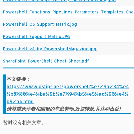
Powershell_Functions_PipeLines_Parameters_Templates_Che
Powershell_OS_Support_Matrix.jpg
Powershell_Support_Matrix.JPG
Powershell_v4_by_PowershellMagazine.jpg
SharePoint_PowerShell_Cheat_Sheet.pdf
本文链接：
https://www.pstips.net/powershell%e7%9a%84%e4
%b8%80%e4%ba%9b%e7%94%b5%e5%ad%90%e4%
b9%a6.html
请尊重原作者和编辑的辛勤劳动,欢迎转载,并注明出处!
暂时没有相关文章。