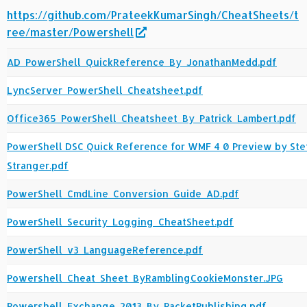
https://github.com/PrateekKumarSingh/CheatSheets/t
ree/master/Powershell
AD_PowerShell_QuickReference_By_JonathanMedd.pdf
LyncServer_PowerShell_Cheatsheet.pdf
Office365_PowerShell_Cheatsheet_By_Patrick_Lambert.pdf
PowerShell DSC Quick Reference for WMF 4 0 Preview by Ste
Stranger.pdf
PowerShell_CmdLine_Conversion_Guide_AD.pdf
PowerShell_Security_Logging_CheatSheet.pdf
PowerShell_v3_LanguageReference.pdf
Powershell_Cheat_Sheet_ByRamblingCookieMonster.JPG
Powershell_Exchange_2013_By_PacketPublishing.pdf