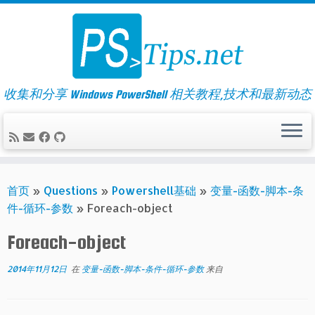
Skip
to
content
收集和分享 Windows PowerShell 相关教程,技术和最新动态
首页
»
Questions
»
Powershell基础
»
变量-函数-脚本-条
件-循环-参数
»
Foreach-object
Foreach-object
2014年11月12日
在
变量-函数-脚本-条件-循环-参数
来自