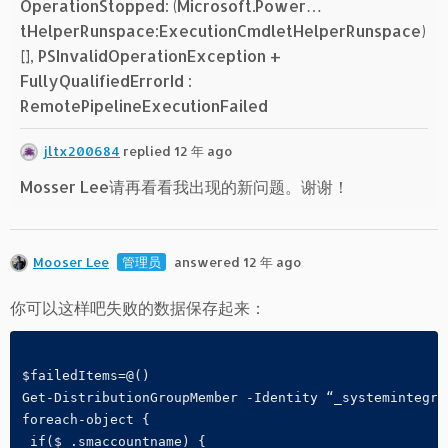
OperationStopped: (Microsoft.Power…
tHelperRunspace:ExecutionCmdletHelperRunspace)
[], PSInvalidOperationException +
FullyQualifiedErrorId :
RemotePipelineExecutionFailed
jltx200684
replied 12 年 ago
Mosser Lee请再看看我出现的新问题。谢谢！
Mooser Lee
管理员
answered 12 年 ago
你可以这样吧失败的数据保存起来：
$failedItems=@()
Get-DistributionGroupMember -Identity “_systemintegra
foreach-object {
 if($_.smaccountname) {   