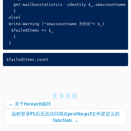
   get-mailboxstatistics -identity $_.smaccountname |
   } 
 else{
 Write-Warning ("smaccountname 为空在"+ $_)
  $failedItems += $_
   }   
 }
$failedItems.count
文章导航
←
关于foreach循环
远程登录PS后无法访问我在profile.ps1文件里定义的
function.
→