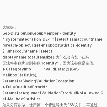
大家好：
Get-DistributionGroupMember -Identity
“_systemintegration_DEPT” | select samaccountname |
foreach-object {get-mailboxstatistics -identity
$_.smaccountname | select
displayname,totalitemsize} 为什么会有如下出错
无法将参数绑定到参数“Identity”，因为该参数是空值。
+ CategoryInfo : InvalidData: (:) [Get-
MailboxStatistics],
ParameterBindingValidationException
+ FullyQualifiedErrorId :
ParameterArgumentValidationErrorNullNotAllowed,G
et-MailboxStatistics
如果分两步做，使用第一个管道导出为CSV文件，再通过