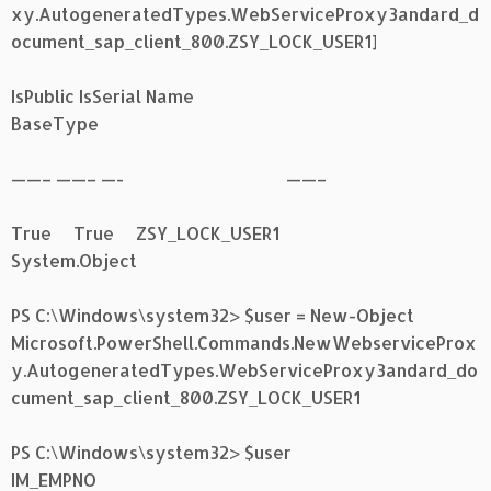
xy.AutogeneratedTypes.WebServiceProxy3andard_d
ocument_sap_client_800.ZSY_LOCK_USER1]
IsPublic IsSerial Name
BaseType
——– ——– —- ——–
True True ZSY_LOCK_USER1
System.Object
PS C:\Windows\system32> $user = New-Object
Microsoft.PowerShell.Commands.NewWebserviceProx
y.AutogeneratedTypes.WebServiceProxy3andard_do
cument_sap_client_800.ZSY_LOCK_USER1
PS C:\Windows\system32> $user
IM_EMPNO