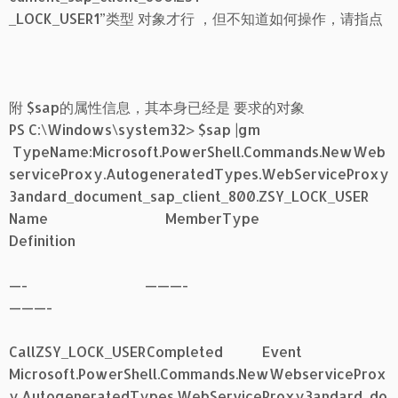
_LOCK_USER1”类型 对象才行 ，但不知道如何操作，请指点
附 $sap的属性信息，其本身已经是 要求的对象
PS C:\Windows\system32> $sap |gm
TypeName:Microsoft.PowerShell.Commands.NewWeb
serviceProxy.AutogeneratedTypes.WebServiceProxy
3andard_document_sap_client_800.ZSY_LOCK_USER
Name MemberType
Definition
—- ———-
———-
CallZSY_LOCK_USERCompleted Event
Microsoft.PowerShell.Commands.NewWebserviceProx
y.AutogeneratedTypes.WebServiceProxy3andard_do