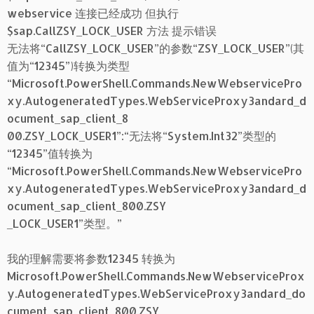
webservice 连接已经成功 但执行
$sap.CallZSY_LOCK_USER 方法 提示错误
无法将“CallZSY_LOCK_USER”的参数“ZSY_LOCK_USER”(其
值为“12345”)转换为类型
“Microsoft.PowerShell.Commands.NewWebservicePro
xy.AutogeneratedTypes.WebServiceProxy3andard_d
ocument_sap_client_8
00.ZSY_LOCK_USER1”:“无法将“System.Int32”类型的
“12345”值转换为
“Microsoft.PowerShell.Commands.NewWebservicePro
xy.AutogeneratedTypes.WebServiceProxy3andard_d
ocument_sap_client_800.ZSY
_LOCK_USER1”类型。”
我的理解需要将参数12345 转换为
Microsoft.PowerShell.Commands.NewWebserviceProx
y.AutogeneratedTypes.WebServiceProxy3andard_do
cument_sap_client_800.ZSY