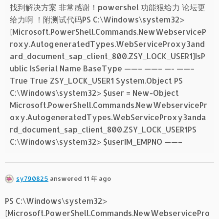
找到解决方案 非常感谢！powershel 功能狠给力 论坛更
给力啊 ！附测试代码PS C:\Windows\system32>
[Microsoft.PowerShell.Commands.NewWebserviceP
roxy.AutogeneratedTypes.WebServiceProxy3and
ard_document_sap_client_800.ZSY_LOCK_USER1]IsP
ublic IsSerial Name BaseType ——– ——– —- ——–
True True ZSY_LOCK_USER1 System.Object PS
C:\Windows\system32> $user = New-Object
Microsoft.PowerShell.Commands.NewWebservicePr
oxy.AutogeneratedTypes.WebServiceProxy3anda
rd_document_sap_client_800.ZSY_LOCK_USER1PS
C:\Windows\system32> $userIM_EMPNO ——–
sy790825
answered 11 年 ago
PS C:\Windows\system32>
[Microsoft.PowerShell.Commands.NewWebservicePro