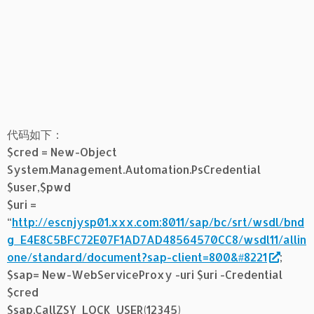
代码如下：
$cred = New-Object
System.Management.Automation.PsCredential
$user,$pwd
$uri =
“
http://escnjysp01.xxx.com:8011/sap/bc/srt/wsdl/bnd
g_E4E8C5BFC72E07F1AD7AD48564570CC8/wsdl11/allin
one/standard/document?sap-client=800&#8221
;
$sap= New-WebServiceProxy -uri $uri -Credential
$cred
$sap.CallZSY_LOCK_USER(12345)