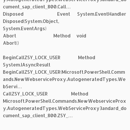
cument_sap_client_800.Call…
Disposed Event System.EventHandler
Disposed(System.Object,
System.EventArgs)
Abort Method void
Abort()
BeginCallZSY_LOCK_USER Method
System.IAsyncResult
BeginCallZSY_LOCK_USER(Microsoft.PowerShell.Comm
ands.NewWebserviceProxy.AutogeneratedTypes.We
bServi…
CallZSY_LOCK_USER Method
Microsoft.PowerShell.Commands.NewWebserviceProx
y.AutogeneratedTypes.WebServiceProxy3andard_do
cument_sap_client_800.ZSY_…