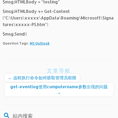
$msg.HTMLBody = “testing”
$msg.HTMLBody += Get-Content
(“C:\Users\xxxxx\AppData\Roaming\Microsoft\Signa
tures\xxxxx-PS.htm”)
$msg.Send()
Question Tags:
MS Outlook
文章导航
←
远程执行命令如何获取管理员权限
get-eventlog使用computername参数出现的问题
→
站内搜索