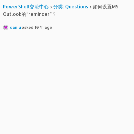
PowerShell交流中心
›
分类: Questions
›
如何设置MS
Outlook的“reminder”？
daniu
asked 10 年 ago