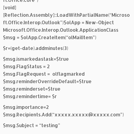
[void]
[Reflection.Assembly]::LoadWithPartialName(“Microso
ft.Office.Interop.Outlook”)$olApp = New-Object
Microsoft.Office.Interop.Outlook.ApplicationClass
$msg = $olApp.CreateItem(“olMailItem”)
$r=(get-date).addminutes(3)
$msg.ismarkedastask=$true
$msg.FlagStatus = 2
$msg.FlagRequest = olflagmarked
$msg.reminderOverrideDefault=$true
$msg.reminderset=$true
$msg.remindertime= $r
$msg.importance=2
$msg.Recipients.Add(“xxxxx.xxxxx@xxxxx.com”)
$msg.Subject = “testing”