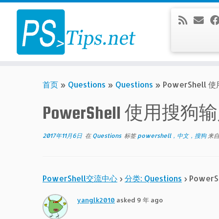
Skip
to
content
首页
»
Questions
»
Questions
»
PowerShe
PowerShell 使
2017年11月6日
在
Questions
标签
powershell，中文，搜狗
来
PowerShell交流中心
›
分类: Questions
›
Powe
yanglk2010
asked 9 年 ago