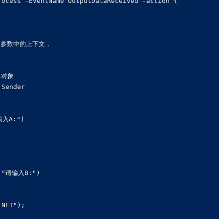
ocess -EventName OutputDataReceived -action {

ion参数中的上下文，

对象

Sender

输入A:")



q "请输入B:")

NET");
