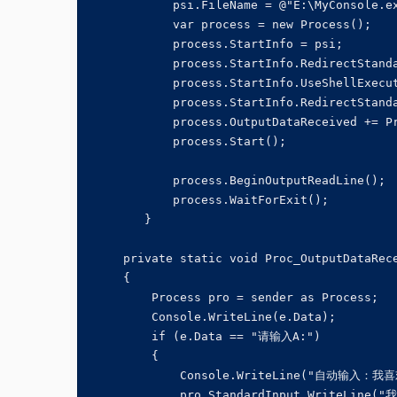
            psi.FileName = @"E:\MyConsole.ex
            var process = new Process();

            process.StartInfo = psi;

            process.StartInfo.RedirectStanda
            process.StartInfo.UseShellExecut
            process.StartInfo.RedirectStanda
            process.OutputDataReceived += Pr
            process.Start();

            process.BeginOutputReadLine();

            process.WaitForExit();

        }

     private static void Proc_OutputDataRece
     {

         Process pro = sender as Process;

         Console.WriteLine(e.Data);

         if (e.Data == "请输入A:")

         {

             Console.WriteLine("自动输入：我喜欢
             pro.StandardInput.WriteLine("