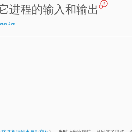
2
定向其它进程的输入和输出
oser Lee
exe程序并根据输出自动交互
》，当时上班比较忙，只回答了思路。