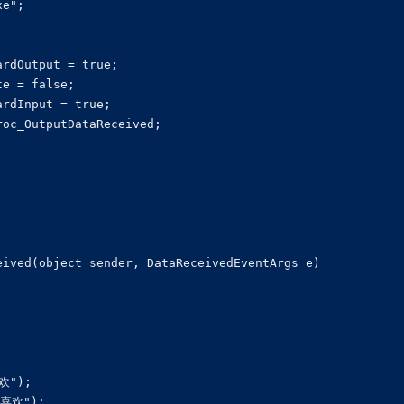
e";

rdOutput = true;

e = false;

rdInput = true;

oc_OutputDataReceived;

ived(object sender, DataReceivedEventArgs e)

");

我喜欢");
