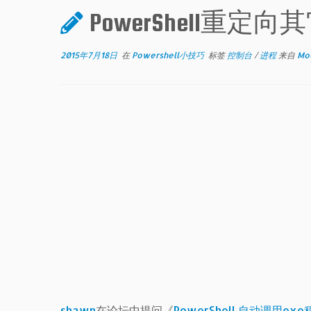
PowerShell重
2015年7月18日
在
Powershell小技巧
标签
控制台
/
进程
来自
Mo
shawn
在论坛中提问《
PowerShell 自动调用