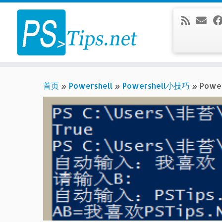
Skip
to
content
首页
»
Powershell
»
Powershell小技巧
»
Pow