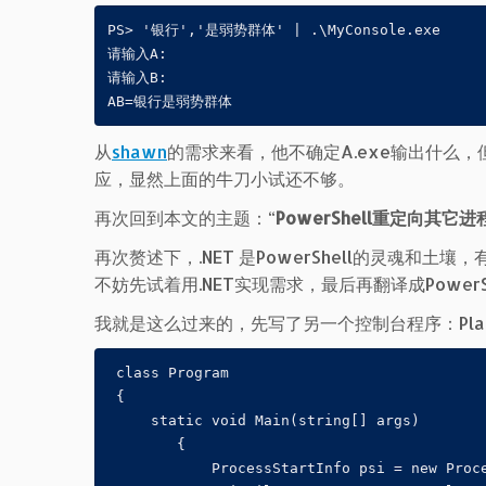
PS> '银行','是弱势群体' | .\MyConsole.exe

请输入A:

请输入B:

AB=银行是弱势群体
从
shawn
的需求来看，他不确定A.exe输出什么
应，显然上面的牛刀小试还不够。
再次回到本文的主题：“
PowerShell重定向其它
再次赘述下，.NET 是PowerShell的灵魂和土壤
不妨先试着用.NET实现需求，最后再翻译成PowerS
我就是这么过来的，先写了另一个控制台程序：PlayMy
 class Program

 {

     static void Main(string[] args)

        {

            ProcessStartInfo psi = new Proce