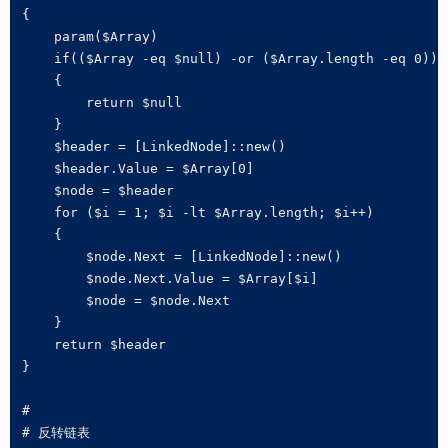
{

    param($Array)

    if(($Array -eq $null) -or ($Array.length -eq 0))

    {

        return $null

    }

    $header = [LinkedNode]::new()

    $header.Value = $Array[0]

    $node = $header

    for ($i = 1; $i -lt $Array.length; $i++)

    { 

        $node.Next = [LinkedNode]::new()

        $node.Next.Value = $Array[$i]

        $node = $node.Next

    }

    return $header

}

#

# 反转链表
