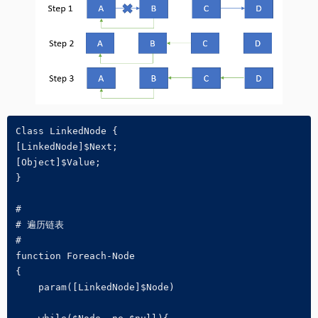
Class LinkedNode {

[LinkedNode]$Next;

[Object]$Value;

}

#

# 遍历链表

#

function Foreach-Node

{

    param([LinkedNode]$Node)
