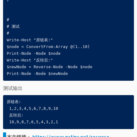
#

# 测试

#

Write-Host "原链表:"

$node = ConvertFrom-Array @(1..10)

Print-Node -Node $node

Write-Host "反转后:"

$newNode = Reverse-Node -Node $node

Print-Node -Node $newNode
测试输出
原链表:
 1,2,3,4,5,6,7,8,9,10
 反转后:
 10,9,8,7,6,5,4,3,2,1
本文链接：
https://www.pstips.net/reverse-