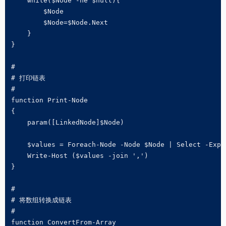
    while($Node -ne $null){

        $Node

        $Node=$Node.Next

    }

}

#

# 打印链表

#

function Print-Node

{

    param([LinkedNode]$Node)

    $values = Foreach-Node -Node $Node | Select -Expan
    Write-Host ($values -join ',')

}

#

# 将数组转换成链表

#

function ConvertFrom-Array
