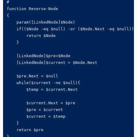
#

function Reverse-Node

{

    param([LinkedNode]$Node)

    if(($Node -eq $null) -or ($Node.Next -eq $null)){

        return $Node

    }

    [LinkedNode]$pre=$Node

    [LinkedNode]$current = $Node.Next

    $pre.Next = $null

    while($current -ne $null){

        $temp = $current.Next

        $current.Next = $pre

        $pre = $current

        $current = $temp

    }

    return $pre

}
