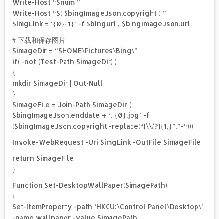
Write-Host “$num ”
Write-Host “$( $bingImageJson.copyright ) ”
$imgLink = ‘{0}{1}’ -f $bingUri , $bingImageJson.url
# 下载和保存图片
$imageDir = “$HOME\Pictures\Bing\”
if( -not (Test-Path $imageDir) )
{
mkdir $imageDir | Out-Null
}
$imageFile = Join-Path $imageDir (
$bingImageJson.enddate + ‘, {0}.jpg’ -f
($bingImageJson.copyright -replace(“[\\/?]{1,}”,”-“)))
Invoke-WebRequest -Uri $imgLink -OutFile $imageFile
return $imageFile
}
Function Set-DesktopWallPaper($imagePath)
{
Set-ItemProperty -path ‘HKCU:\Control Panel\Desktop\’
-name wallpaper -value $imagePath