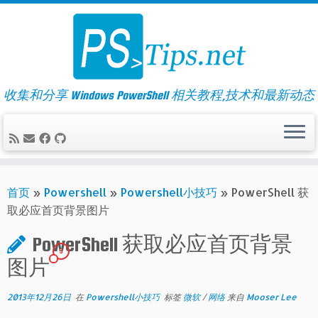
Skip
to
content
收集和分享 Windows PowerShell 相关教程,技术和最新动态
首页
»
Powershell
»
Powershell小技巧
»
PowerShell 获
取必应首页背景图片
PowerShell 获取必应首页背景
3
图片
2013年12月26日
在
Powershell小技巧
标签
微软
/
网络
来自
Mooser Lee