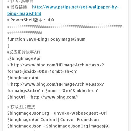
# 作者: 荔非苔
# 博客链接：
http://www.pstips.net/set-wallpaper-by-
bing-image.html
# PowerShell版本： 4.0
########################################################
#################
function Save-BingTodayImage($num)
{
#必应图片故事API
#$bingImageApi
=’http://www.bing.com/HPImageArchive.aspx?
format=js&idx=0&n=1&mkt=zh-cn’
$bingImageApi
=’http://www.bing.com/HPImageArchive.aspx?
format=js&idx=’ + $num + ‘&n=1&mkt=zh-cn’
$bingUri = ‘http://www.bing.com/’
# 获取图片链接
$bingImageJsonOrg = (Invoke-WebRequest -Uri
$bingImageApi).Content | ConvertFrom-Json
$bingImageJson = $bingImageJsonOrg.images[0]