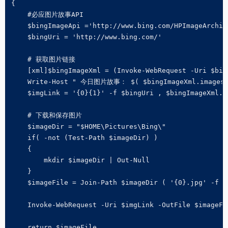
{

    #必应图片故事API

    $bingImageApi ='http://www.bing.com/HPImageArchiv
    $bingUri = 'http://www.bing.com/'

    # 获取图片链接

    [xml]$bingImageXml = (Invoke-WebRequest -Uri $bing
    Write-Host " 今日图片故事： $( $bingImageXml.images.i
    $imgLink = '{0}{1}' -f $bingUri , $bingImageXml.im
    # 下载和保存图片

    $imageDir = "$HOME\Pictures\Bing\"

    if( -not (Test-Path $imageDir) )

    {

        mkdir $imageDir | Out-Null

    }

    $imageFile = Join-Path $imageDir ( '{0}.jpg' -f $
    Invoke-WebRequest -Uri $imgLink -OutFile $imageFil
    return $imageFile
