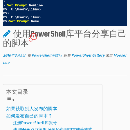
使用PowerShell库平台分享自己
6
的脚本
2016年3月5日
在
Powershell小技巧
标签
PowerShell Gallery
来自
Mooser
Lee
本文目录
如果获取别人发布的脚本
如何发布自己的脚本？
注册PowerShell库账号
使用New-ScriptFileInfo声明脚本的头格式。